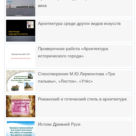
века
Архитектура среди других видов искусств
Проверочная работа «Архитектура
исторического города»
Стихотворения М.Ю.Лермонтова «Три
пальмы», «Листок», «Утёс»
Романский и готический стиль в архитектуре
Истоки Древней Руси