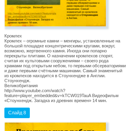
Кромлех
Кромлех – огромные камни – менгиры, установленные на
большой площадке концентрическими кругами, вокруг,
возможно, жертвенного камня. Иногда они попарно
перекрыты плитами. О назначении кромлехов спорят,
считая их культовыми сооружениями – своего рода
храмами под открытым небом, то первыми обсерваториями
и даже первыми счётными машинами. Самый знаменитый
из кромлехов находится в Стоунхендже в Англии.
Стоунхендж.
Великобритания
http://www.youtube.com/watch?
feature=player_embedded&v=kTCW019TauA Видеофильм
«Стоунхендж. Загадка из древних времен» 14 мин.
Слайд 8