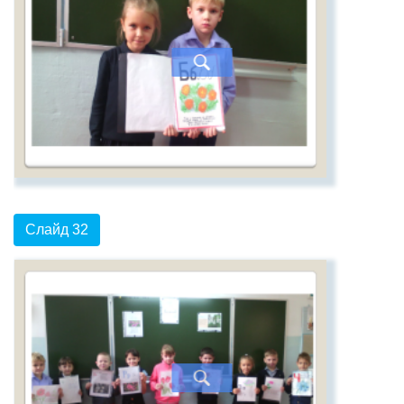
Слайд 32