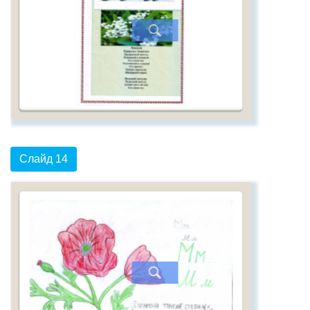
Слайд 14