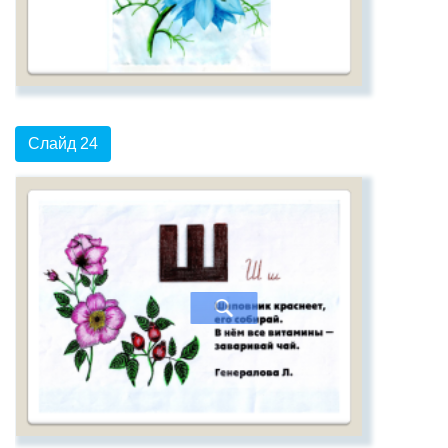
Слайд 24