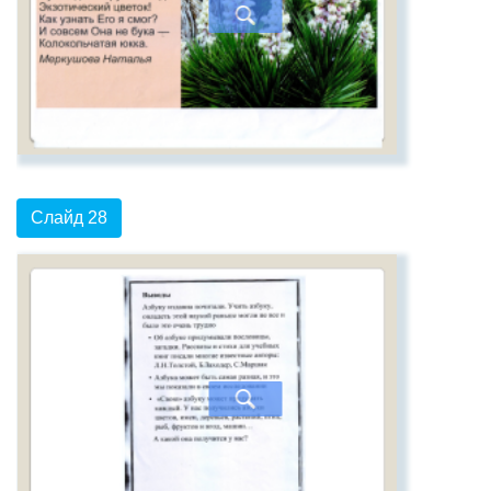
Слайд 28