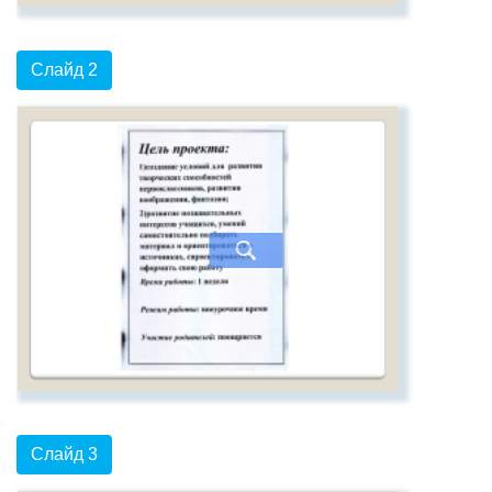
Слайд 2
Слайд 3