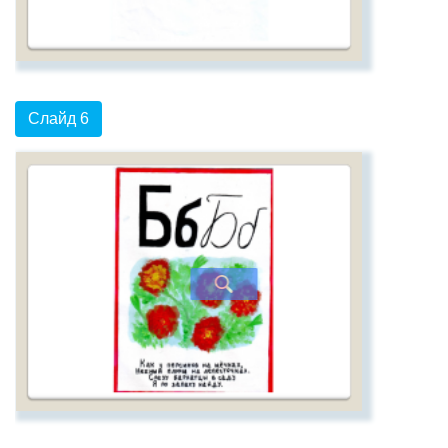
Слайд 6