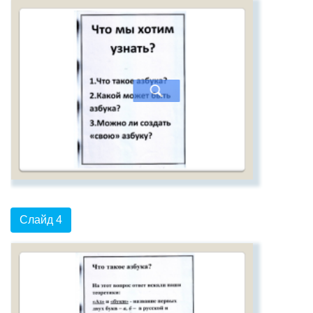
Слайд 4