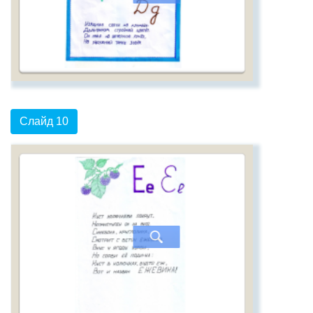
Слайд 10