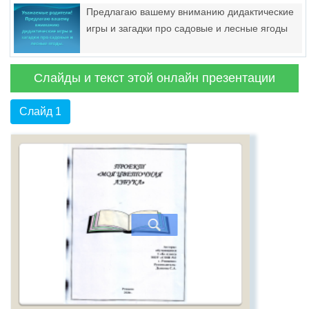
Предлагаю вашему вниманию дидактические
игры и загадки про садовые и лесные ягоды
Слайды и текст этой онлайн презентации
Слайд 1