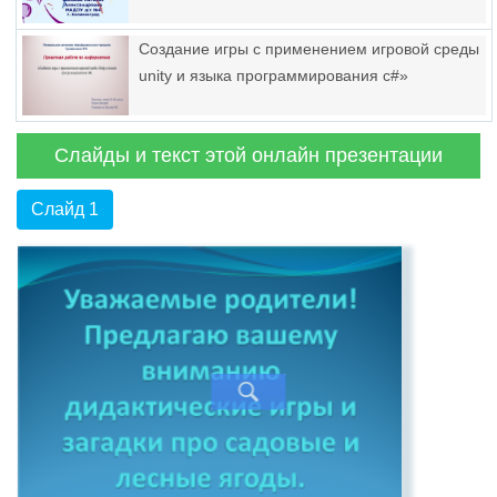
Создание игры с применением игровой среды
unity и языка программирования c#»
Слайды и текст этой онлайн презентации
Слайд 1