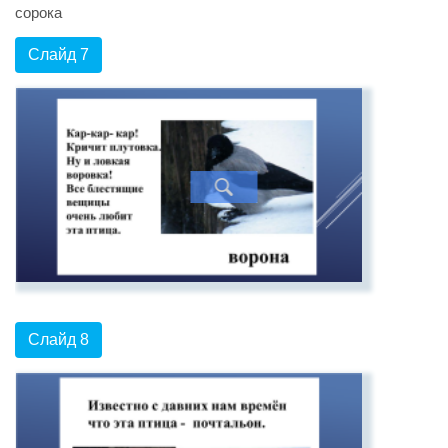
сорока
Слайд 7
Слайд 8