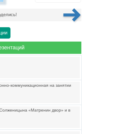
делись!
ции
езентаций
онно-коммуникационная на занятии
. Солженицына «Матренин двор» и в