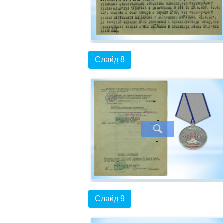
Слайд 8
Слайд 9