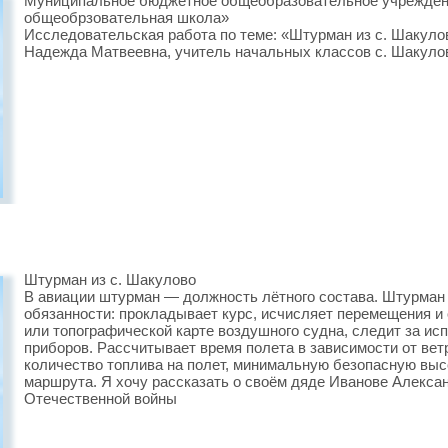
Муниципальное бюджетное общеобразовательное учрежден
общеобрзовательная школа»
Исследовательская работа по теме: «Штурман из с. Шакул
Надежда Матвеевна, учитель начальных классов с. Шакулов
Штурман из с. Шакулово
В авиации штурман — должность лётного состава. Штурма
обязанности: прокладывает курс, исчисляет перемещения и
или топографической карте воздушного судна, следит за ис
приборов. Рассчитывает время полета в зависимости от вет
количество топлива на полет, минимальную безопасную выс
маршрута. Я хочу рассказать о своём дяде Иванове Алекса
Отечественной войны