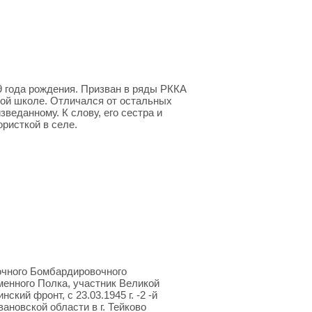
 года рождения. Призван в ряды РККА
ской школе. Отличался от остальных
веданному. К слову, его сестра и
ристкой в селе.
очного Бомбардировочного
енного Полка, участник Великой
нский фронт, с 23.03.1945 г. -2 -й
ановской области в г. Тейково