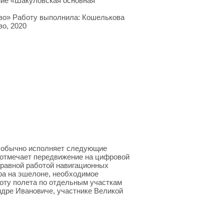
ие «Шакуловская основная
ово» Работу выполнила: Кошелькова
о, 2020
н обычно исполняет следующие
 отмечает передвижение на цифровой
правной работой навигационных
ра на эшелоне, необходимое
оту полета по отдельным участкам
ндре Ивановиче, участнике Великой