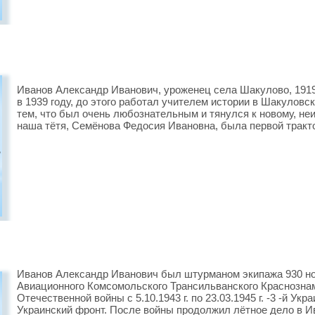
Иванов Александр Иванович, уроженец села Шакулово, 1919
в 1939 году, до этого работал учителем истории в Шакулов
тем, что был очень любознательным и тянулся к новому, неиз
наша тётя, Семёнова Федосия Ивановна, была первой тракто
Иванов Александр Иванович был штурманом экипажа 930 н
Авиационного Комсомольского Трансильванского Краснознам
Отечественной войны с 5.10.1943 г. по 23.03.1945 г. -3 -й Украи
Украинский фронт. После войны продолжил лётное дело в Ив