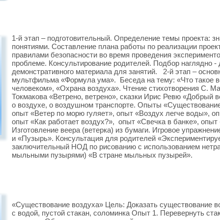
1-й этап – подготовительный. Определение темы проекта: з
понятиями. Составление плана работы по реализации проект
правилами безопасности во время проведения эксперименто
проблеме. Консультирование родителей. Подбор наглядно - д
демонстративного материала для занятий. 2-й этап – основ
мультфильма «Формула ума». Беседа на тему: «Что такое в
человеком», «Охрана воздуха». Чтение стихотворения С. 
Токмакова «Ветрено, ветрено», сказки Ирис Ревю «Добрый в
о воздухе, о воздушном транспорте. Опыты «Существование 
опыт «Ветер по морю гуляет», опыт «Воздух легче воды», 
опыт «Как работает воздух?», опыт «Свечка в банке», опы
Изготовление веера (ветерка) из бумаги. Игровое упражнение
и «Пузырь». Консультация для родителей «Экспериментиру
заключительный НОД по рисованию с использованием нетра
мыльными пузырями) «В стране мыльных пузырей».
«Существование воздуха» Цель: Доказать существование во
с водой, пустой стакан, соломинка Опыт 1. Перевернуть ста