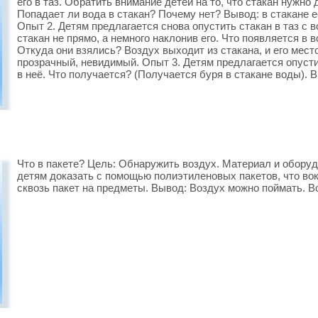
его в таз. Обратить внимание детей на то, что стакан нужно
Попадает ли вода в стакан? Почему нет? Вывод: в стакане ес
Опыт 2. Детям предлагается снова опустить стакан в таз с 
стакан не прямо, а немного наклонив его. Что появляется в 
Откуда они взялись? Воздух выходит из стакана, и его мест
прозрачный, невидимый. Опыт 3. Детям предлагается опусти
в неё. Что получается? (Получается буря в стакане воды). В
Что в пакете? Цель: Обнаружить воздух. Материал и обору
детям доказать с помощью полиэтиленовых пакетов, что вок
сквозь пакет на предметы. Вывод: Воздух можно поймать. В