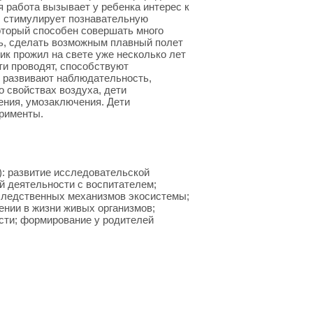
 работа вызывает у ребенка интерес к
 стимулирует познавательную
оторый способен совершать много
ль, сделать возможным плавный полет
к прожил на свете уже несколько лет
ти проводят, способствуют
, развивают наблюдательность,
о свойствах воздуха, дети
ения, умозаключения. Дети
рименты.
): развитие исследовательской
й деятельности с воспитателем;
-следственных механизмов экосистемы;
ении в жизни живых организмов;
сти; формирование у родителей