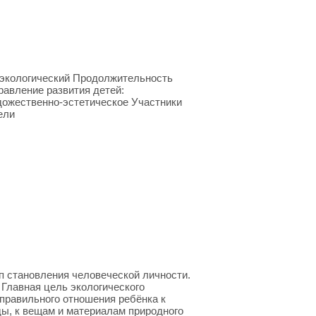
, экологический Продолжительность
равление развития детей:
дожественно-эстетическое Участники
ели
п становления человеческой личности.
Главная цель экологического
правильного отношения ребёнка к
ды, к вещам и материалам природного