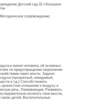
чреждение Детский сад 32 «Золушка»
тан
ь Методическое сопровождение:
здуха в жизни человека, об основных
иятиях по предотвращению загрязнения
 свойствами через опыты. Задачи:
оздуха (прозрачный, невидимый,
ществ и т.д.) Способствовать
 ценностное отношение к воздуху и
ческую речь. Развивающие: Развивать
последовательно излагать свои мысли,
 запас детей. Воспитательные: