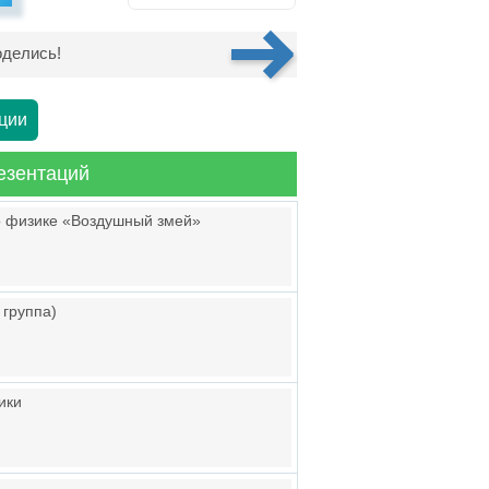
делись!
ции
езентаций
о физике «Воздушный змей»
группа)
ики