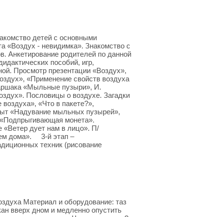
накомство детей с основными
а «Воздух - невидимка». Знакомство с
в. Анкетирование родителей по данной
идактических пособий, игр,
ной. Просмотр презентации «Воздух»,
оздух», «Применение свойств воздуха
Маршака «Мыльные пузыри», И.
оздух». Пословицы о воздухе. Загадки
воздуха», «Что в пакете?»,
опыт «Надувание мыльных пузырей»,
т «Подпрыгивающая монета».
 «Ветер дует нам в лицо». П/
ем дома». 3-й этап –
диционных техник (рисование
здуха Материал и оборудование: таз
кан вверх дном и медленно опустить