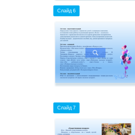
Слайд 6
Слайд 7