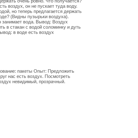
 держать очень ровно. Что получается?
ть воздух, он не пускает туда воду.
водой, но теперь предлагается держать
воде? (Видны пузырьки воздуха).
о занимает вода. Вывод: Воздух
ть в стакан с водой соломинку и дуть
ывод: в воде есть воздух
дование: пакеты Опыт: Предложить
руг нас есть воздух. Посмотреть
оздух невидимый, прозрачный.