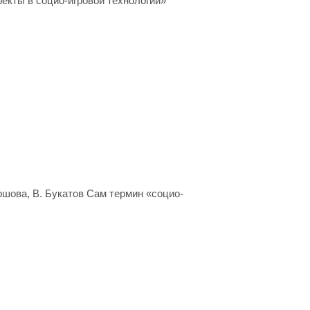
кты в социо-игровой технологии»
ршова, В. Букатов Сам термин «социо-