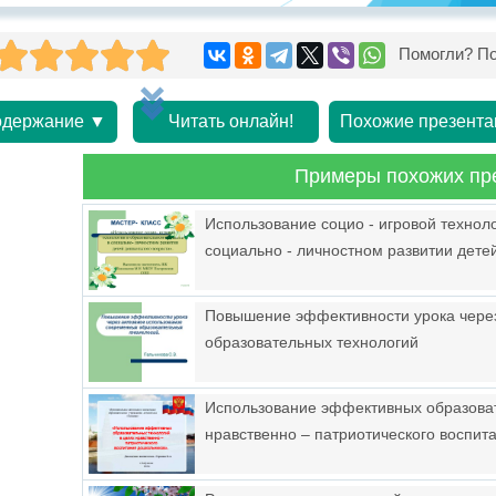
Помогли? По
держание ▼
Читать онлайн!
Похожие презента
Примеры похожих пр
Использование социо - игровой технол
социально - личностном развитии дете
Повышение эффективности урока чере
образовательных технологий
Использование эффективных образоват
нравственно – патриотического воспит