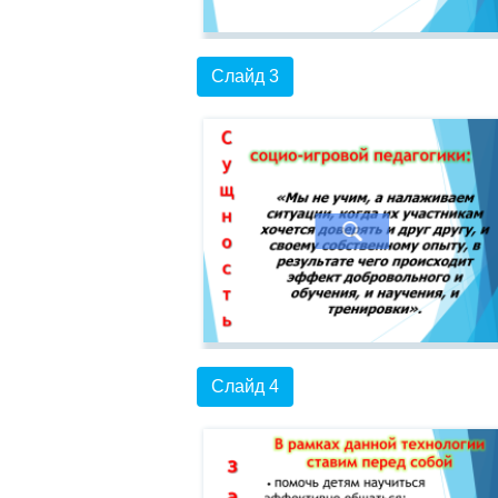
Слайд 3
Слайд 4