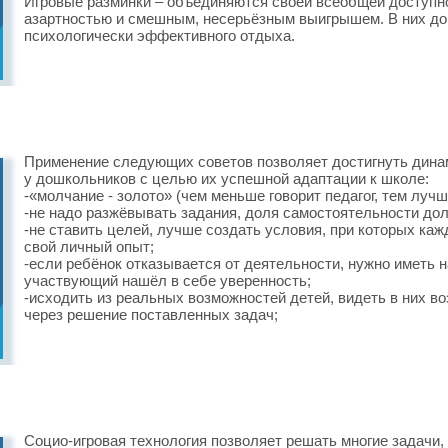
Игровые разминки – объединяются своей всеобщей доступн
азартностью и смешным, несерьёзным выигрышем. В них до
психологически эффективного отдыха.
Применение следующих советов позволяет достигнуть дина
у дошкольников с целью их успешной адаптации к школе:
-«молчание - золото» (чем меньше говорит педагог, тем лучш
-не надо разжёвывать задания, доля самостоятельности долж
-не ставить целей, лучше создать условия, при которых ка
свой личный опыт;
-если ребёнок отказывается от деятельности, нужно иметь 
участвующий нашёл в себе уверенность;
-исходить из реальных возможностей детей, видеть в них в
через решение поставленных задач;
Социо-игровая технология позволяет решать многие задачи