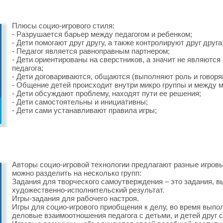
Плюсы социо-игрового стиля:
- Разрушается барьер между педагогом и ребенком;
- Дети помогают друг другу, а также контролируют друг друга
- Педагог является равноправным партнером;
- Дети ориентированы на сверстников, а значит не являютс
педагога;
- Дети договариваются, общаются (выполняют роль и говор
- Общение детей происходит внутри микро группы и между м
- Дети обсуждают проблему, находят пути ее решения;
- Дети самостоятельны и инициативны;
- Дети сами устанавливают правила игры;
Авторы социо-игровой технологии предлагают разные игровы
можно разделить на несколько групп:
Задания для творческого самоутверждения – это задания, 
художественно-исполнительский результат.
Игры-задания для рабочего настроя.
Игры для социо-игрового приобщения к делу, во время вып
деловые взаимоотношения педагога с детьми, и детей друг с