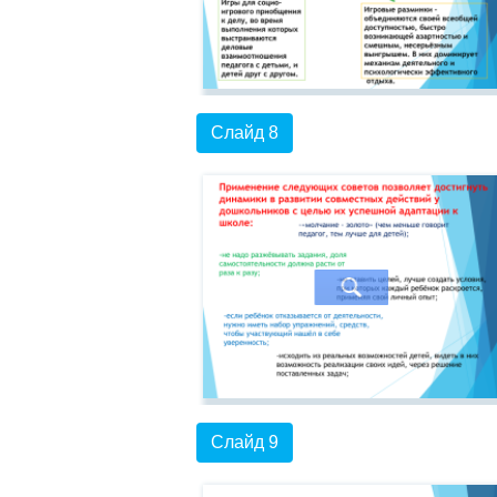
Слайд 8
Слайд 9