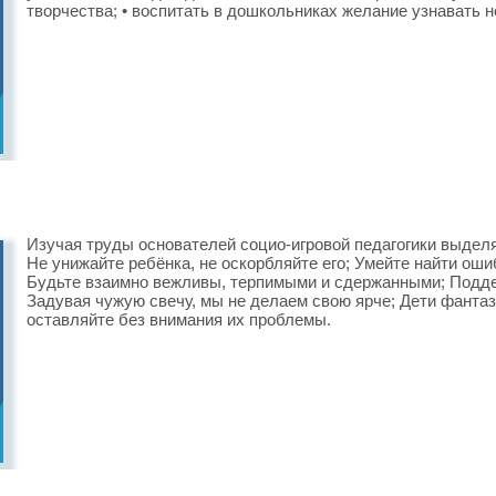
творчества; • воспитать в дошкольниках желание узнавать н
Изучая труды основателей социо-игровой педагогики выдел
Не унижайте ребёнка, не оскорбляйте его; Умейте найти оши
Будьте взаимно вежливы, терпимыми и сдержанными; Поддер
Задувая чужую свечу, мы не делаем свою ярче; Дети фантазё
оставляйте без внимания их проблемы.