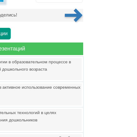
делись!
ции
езентаций
огии в образовательном процессе в
й дошкольного возраста
з активное использование современных
ельных технологий в целях
ания дошкольников