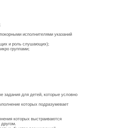
;
я покорными исполнителями указаний
ящих и роль слушающих);
икро группами;
е задания для детей, которые условно
выполнение которых подразумевает
олнения которых выстраиваются
 другом.