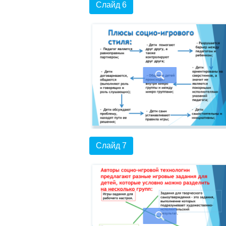
Слайд 6
Слайд 7