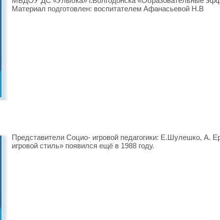
МБДОУ ДС «Улыбка» г.Волгодонска «Образовательные эффе
Материал подготовлен: воспитателем Афанасьевой Н.В
Представители Социо- игровой педагогики: Е.Шулешко, А. Е
игровой стиль» появился ещё в 1988 году.