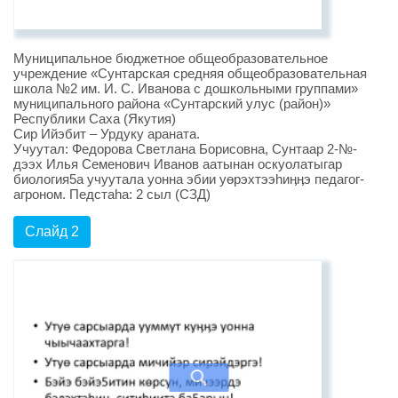
Муниципальное бюджетное общеобразовательное
учреждение «Сунтарская средняя общеобразовательная
школа №2 им. И. С. Иванова с дошкольными группами»
муниципального района «Сунтарский улус (район)»
Республики Саха (Якутия)
Сир Ийэбит – Урдуку араната.
Учуутал: Федорова Светлана Борисовна, Сунтаар 2-№-
дээх Илья Семенович Иванов аатынан оскуолатыгар
биология5а учуутала уонна эбии уөрэхтээhиӊӊэ педагог-
агроном. Педстаhа: 2 сыл (СЗД)
Слайд 2