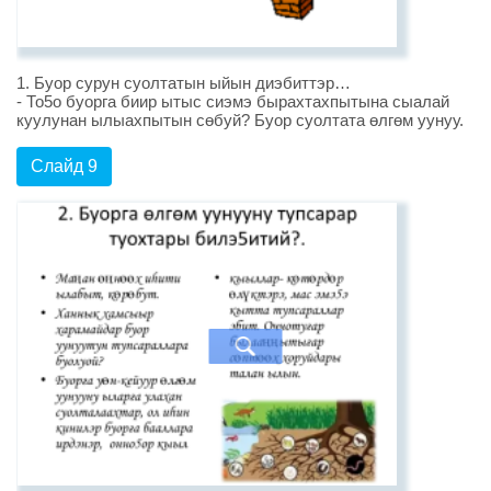
1. Буор сурун суолтатын ыйын диэбиттэр…
- То5о буорга биир ытыс сиэмэ бырахтахпытына сыалай
куулунан ылыахпытын сөбуй? Буор суолтата өлгөм уунуу.
Слайд 9