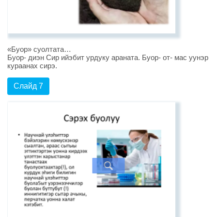
«Буор» суолтата…
Буор- диэн Сир ийэбит урдуку араната. Буор- от- мас уунэр
кураанах сирэ.
Слайд 7