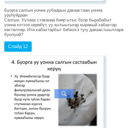
Буорга салгын уонна уубаарын дакаастаан уонна
уруhуйдаан
Салгын. Уулаах стакаӊӊа биир ытыс буор быра5абыт
уонна кэтээн көрөбут, уу кытыытыгар кыракый хабахтар
көстөллөр. Ити хабахтарбыт биhиэхэ тугу дакаастыыллара
буолуой?
Слайд 12