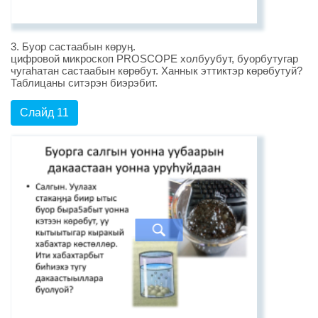
3. Буор састаабын көруӊ.
цифровой микроскоп PROSCOPE холбуубут, буорбутугар
чугаһатан састаабын көрөбут. Ханнык эттиктэр көрөбутуй?
Таблицаны ситэрэн биэрэбит.
Слайд 11