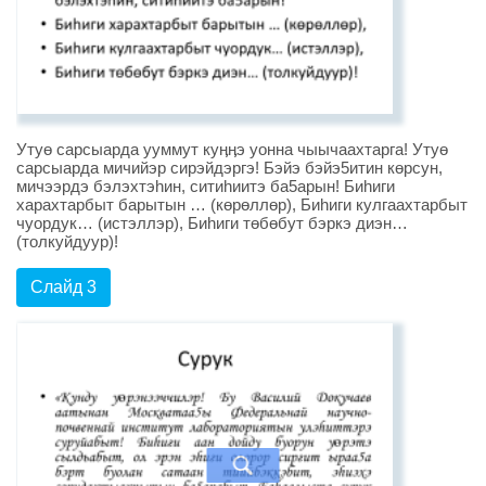
Утуө сарсыарда ууммут куӊӊэ уонна чыычаахтарга! Утуө
сарсыарда мичийэр сирэйдэргэ! Бэйэ бэйэ5итин көрсун,
мичээрдэ бэлэхтэhин, ситиhиитэ ба5арын! Биhиги
харахтарбыт барытын … (көрөллөр), Биhиги кулгаахтарбыт
чуордук… (истэллэр), Биhиги төбөбут бэркэ диэн…
(толкуйдуур)!
Слайд 3