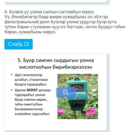
4. Буорга уу уонна салгын састаабын керуӊ
Уу. Иннибитигэр баар маӊан кумаа5ыны ол эбэтэр
фильтровальнай диэн буолар уонна урдугэр буор кута
туhэн баран ступканан куускэ баттаан, онтон буорун то5он
баран, кумаа5ыны көрун.
Слайд 13