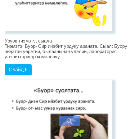
Уруок тиэмэтэ, сыала
Тиэмэтэ: Буор- Сир ийэбит урдуку араната. Сыал: Буору
чиӊэтэн уөрэтии, былаанынан улэлии, лаборатория
улэhиттэригэр көмөлөhуу.
Слайд 6