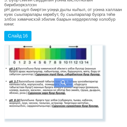
бирибиэркэлээн
pH диэн щуп бииртэн уоӊӊа дылы кыhыл, от уонна халлаан
куөх сыыпаралары көрөбут, бу сыыпаралар буорга төhө
элбэх химичискэй эбилик баарын кердереллөр холобур
кини:
Слайд 16