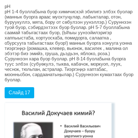
рН
рН 1-4 буолла5ына буор химичискэй эбилигэ элбэх буолар
(маннык буорга араас муохтуӊулар, лабыкталар, отон,
буруукуллэ, мята, бору от сөбулээн уунэллэр.) Суруннээн
туой буор, сэбирдэхтээх буор буолар. рН 5-7 буолла5ына
саамай табыгастаах буор, (Ыhыы уунээйилэригэр
хаппыыста5а, хортуоска5а, помидорга, салаатка ,
о5урсууга табыгастаах буор!) маннык буорга хонууга уонна
тиэргэӊӊэ (ромашка, клевер, вьюнок, василек , малина ол
эбэтэр биэ эмийэ, груша, дьэдьэн, яблоко, роза.)
Суруннээн хара буор буолар. рН 8-14 буола5ына буорга
туус элбэх (субуөкулэ, тыква, кабачок, моркуоп, луук,
чеснок, тюльпан, астралар. Тиэргэӊӊэ хапта5ас,
моонньо5он, сардаанатыӊылар.) Суруннээн кумахтаах буор
буолар.
Слайд 17