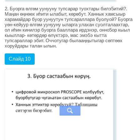
2. Буорга өлгөм уунууну тупсарар туохтары билэ5итий?.
Маӊан өӊнөөх иhити ылабыт, көрөбут. Ханнык хамсыыр
харамайдар буор уунуутун тупсараллара буолуой? Буорга
уөн-кейуур өлгөм уунууну ыларга улахан суолталаахтар,
ол иhин кинилэр буорга бааллара ирдэнэр, онно5ор кыыл
кыыллар- көтөрдөр өлүктэрэ, мас эмэ5э кытта
тупсараллар эбит. Оччотугар былааӊӊытыгар сөптөөх
хоруйдары талан ылын.
Слайд 10