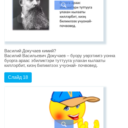
Василий Докучаев кимий?
Василий Васильевич Докучаев – буору уөрэтиигэ уонна
буорга араас эбиликтэри туттууга улахан кылааты
киллэрбит, киэӊ билиилээх учуонай- почвовед.
Слайд 18