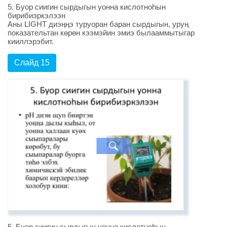
5. Буор сиигин сырдыгын уонна кислотноhын
бирибиэркэлээн
Аны LIGHT диэӊӊэ туруоран баран сырдыгын, уруӊ
показательтан көрөн кээмэйин эмиэ былааммытыгар
кииллэрэбит.
Слайд 15
5. Буор сиигин сырдыгын уонна кислотноhын