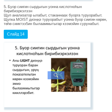
5. Буор сиигин сырдыгын уонна кислотноhын
бирибиэркэлээн
Щуп анализатор ылабыт, стаканнаах буорга туруорабыт.
Щупка MOIST диэӊӊэ туруорабыт уонна буор сиигин көрөн,
төhө сииктээ5ин былааммытыгар кээмэйин сурунабыт.
Слайд 14