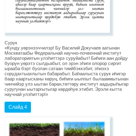
Сурук
«Кунду уөрэнээччилэр! Бу Василий Докучаев аатынан
Москватаа5ы Федеральнай научно-почвеннай институт
лабораториятын улэhиттэрэ суруйабыт! Биhиги аан дойду
буорун уөрэтэ сылдьабыт, ол эрэн эhиги олорор сиргит
ыраа5а бэрт буолан сатаан тиийбэккэбит, эhиэхэ
сорудахтыахпытын ба5арабыт. Баhаалыста сурук иhигэр
баар хаартысканы көруӊ, биhиги ыыппыт былааммытынан
чинчийэр улэ ыытан баран,төттөру институт аадырыhыгар
суругунан ыытаргытыгар көрдөhуө этибит. Эрэли кытта
научнай улэhиттэр!»
Слайд 4