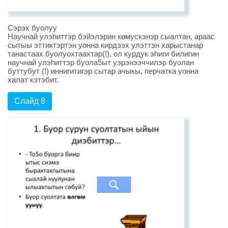
Сэрэх буолуу
Научнай улэhиттэр бэйэлэрин көмускэнэр сыалтан, араас
сытыы эттиктэртэн уонна кирдээх улэттэн харыстанар
танастаах буолуохтаахтар(!), ол курдук эhиги билигин
научнай улэhиттэр буола5ыт уэрэнээччилэр буолан
буттубут (!) иннигитигэр сытар ачыкы, перчатка уонна
халат кэтэбит.
Слайд 8