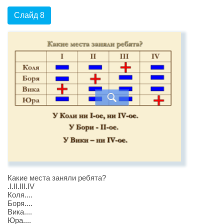
Слайд 8
Какие места заняли ребята?
.I.II.III.IV
Коля....
Боря....
Вика....
Юра....