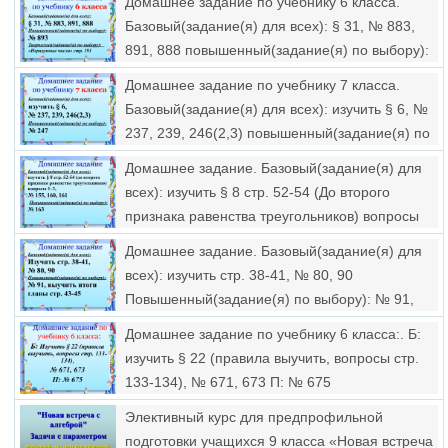
Домашнее задание по учебнику 6 класса.
Базовый(задание(я) для всех): § 31, № 883,
891, 888 повышенный(задание(я) по выбору):
№ 893 творческий(задание(я) по выбору):
Домашнее задание по учебнику 7 класса.
«неразумные числа» стр. 191
Базовый(задание(я) для всех): изучить § 6, №
237, 239, 246(2,3) повышенный(задание(я) по
выбору): № 247
Домашнее задание. Базовый(задание(я) для
всех): изучить § 8 стр. 52-54 (До второго
признака равенства треугольников) вопросы
1–3, № 155, 160, 161 повышенный(задание(я)
Домашнее задание. Базовый(задание(я) для
по выбору): № 163
всех): изучить стр. 38-41, № 80, 90
Повышенный(задание(я) по выбору): № 91,
выучить итоги главы стр. 43-45
Домашнее задание по учебнику 6 класса:. Б:
изучить § 22 (правила выучить, вопросы стр.
133-134), № 671, 673 П: № 675
Элективный курс для предпрофильной
подготовки учащихся 9 класса «Новая встреча