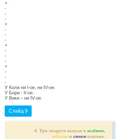
+
-
-
-
+
-
-
-
+
-
-
-
+
-
-
-
У Коли ни I-ое, ни IV-ое.
У Бори - II-ое.
У Вики – ни IV-ое.
Слайд 9