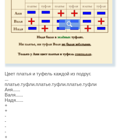
Цвет платья и туфель каждой из подруг.
...
платье.туфли.платье.туфли.платье.туфли
Аня......
Валя......
Надя......
+
+
-
-
-
-
+