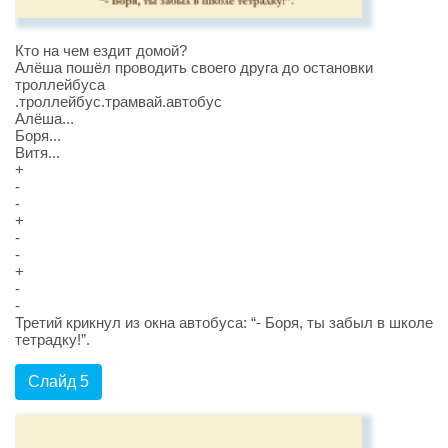
Кто на чем ездит домой?
Алёша пошёл проводить своего друга до остановки
троллейбуса
.троллейбус.трамвай.автобус
Алёша...
Боря...
Витя...
+
-
-
+
-
-
+
-
-
Третий крикнул из окна автобуса: “- Боря, ты забыл в школе
тетрадку!”.
Слайд 5