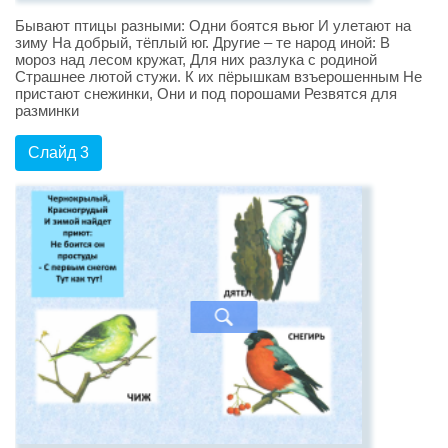
Бывают птицы разными: Одни боятся вьюг И улетают на
зиму На добрый, тёплый юг. Другие – те народ иной: В
мороз над лесом кружат, Для них разлука с родиной
Страшнее лютой стужи. К их пёрышкам взъерошенным Не
пристают снежинки, Они и под порошами Резвятся для
разминки
Слайд 3