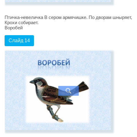
Птичка-невеличка В сером армячишке. По дворам шныряет,
Крохи собирает.
Воробей
Слайд 14