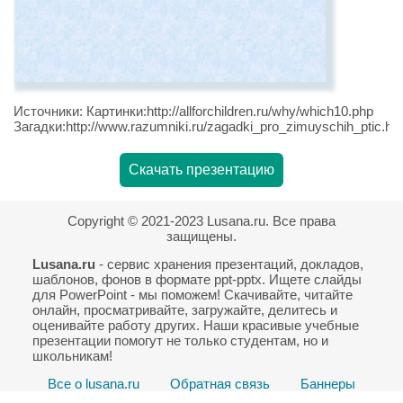
Источники: Картинки:http://allforchildren.ru/why/which10.php
Загадки:http://www.razumniki.ru/zagadki_pro_zimuyschih_ptic.ht
Скачать презентацию
Copyright © 2021-2023 Lusana.ru. Все права
защищены.
Lusana.ru
- сервис хранения презентаций, докладов,
шаблонов, фонов в формате ppt-pptx. Ищете слайды
для PowerPoint - мы поможем! Скачивайте, читайте
онлайн, просматривайте, загружайте, делитесь и
оценивайте работу других. Наши красивые учебные
презентации помогут не только студентам, но и
школьникам!
Все о lusana.ru
Обратная связь
Баннеры