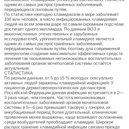
одним из самых распространённых заболеваний,
передающихся половым путём.
По статистике ежегодно хламидиозом в мире заболевает
100 млн человек, а число инфицированных хламидиями
людей на всем земном шаре по самым скромным подсчёам
достигает одного миллиарда. По данным ВОЗ и
многочисленных отечественных и зарубежных
исследователей, урогенитальный хламидиоз является
одним из самых распространённых заболеваний,
передаваемых половым путём, поэтому для современной
венерологии создание максимально эффективных средств
лечения так называемых негонококковых воспалительных
заболеваний органов мочеполовой системы остаётся
актуальным.
СТАТИСТИКА
По разным данным, от 5 до 15 % молодых сексуально
активных людей заражены хламидийной инфекцией. У
пациентов дерматовенерологических диспансеров
Российской Федерации данная инфекция встречается в 2—
3 раза чаще, чем гонорея. Частота негонококковых
воспалительных заболеваний органов мочеполовой
системы в 5—6 раз превышает таковую у гонореи, их
инкубационный период более длительный, клинические
проявления менее выражены, чаще возникают осложнения,
среди возбудителей преобладают хламидии. Широкое
распространение хламидийной инфекции связано прежде