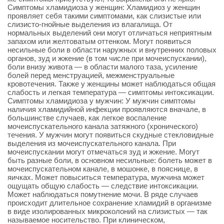
Симптомы хламидиоза у женщин: Хламидиоз у женщин
проявляет себя такими симптомами, как слизистые или
слизисто-гнойные выделения из влагалища. От
нормальных выделений они могут отличаться неприятным
запахом или желтоватым оттенком. Могут появиться
несильные боли в области наружных и внутренних половых
органов, зуд и жжение (в том числе при мочеиспускании),
боли внизу живота — в области малого таза, усиление
болей перед менструацией, межменструальные
кровотечения. Также у женщины может наблюдаться общая
слабость и легкая температура — симптомы интоксикации.
Симптомы хламидиоза у мужчин: У мужчин симптомы
наличия хламидийной инфекции проявляются вначале, в
большинстве случаев, как легкое воспаление
мочеиспускательного канала затяжного (хронического)
течения. У мужчин могут появиться скудные стекловидные
выделения из мочеиспускательного канала. При
мочеиспускании могут отмечаться зуд и жжение. Могут
быть разные боли, в основном несильные: болеть может в
мочеиспускательном канале, в мошонке, в пояснице, в
яичках. Может повыситься температура, мужчина может
ощущать общую слабость — следствие интоксикации.
Может наблюдаться помутнение мочи. В ряде случаев
происходит длительное сохранение хламидий в организме
в виде изолированных микроколоний на слизистых — так
называемое носительство. При клиническом,