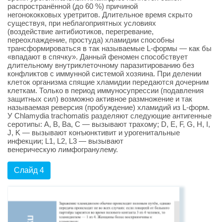
распространённой (до 60 %) причиной
негонококковых уретритов. Длительное время скрыто
существуя, при неблагоприятных условиях
(воздействие антибиотиков, перегревание,
переохлаждение, простуда) хламидии способны
трансформироваться в так называемые L-формы — как бы
«впадают в спячку». Данный феномен способствует
длительному внутриклеточному паразитированию без
конфликтов с иммунной системой хозяина. При делении
клеток организма спящие хламидии передаются дочерним
клеткам. Только в период иммуносупрессии (подавления
защитных сил) возможно активное размножение и так
называемая реверсия (пробуждение) хламидий из L-форм.
У Chlamydia trachomatis разделяют следующие антигенные
серотипы: A, B, Ba, C — вызывают трахому; D, E, F, G, H, I,
J, K — вызывают конъюнктивит и урогенитальные
инфекции; L1, L2, L3 — вызывают
венерическую лимфогранулему.
Слайд 4