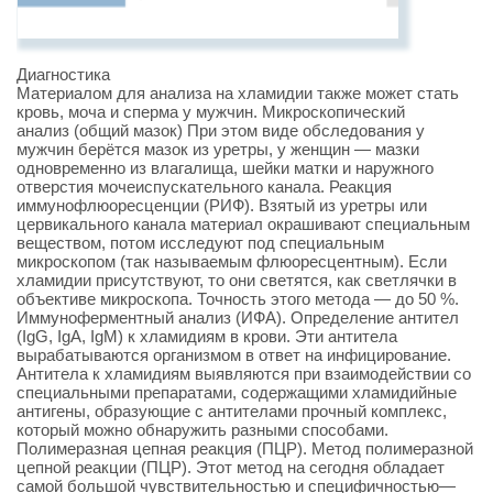
Диагностика
Материалом для анализа на хламидии также может стать
кровь, моча и сперма у мужчин. Микроскопический
анализ (общий мазок) При этом виде обследования у
мужчин берётся мазок из уретры, у женщин — мазки
одновременно из влагалища, шейки матки и наружного
отверстия мочеиспускательного канала. Реакция
иммунофлюоресценции (РИФ). Взятый из уретры или
цервикального канала материал окрашивают специальным
веществом, потом исследуют под специальным
микроскопом (так называемым флюоресцентным). Если
хламидии присутствуют, то они светятся, как светлячки в
объективе микроскопа. Точность этого метода — до 50 %.
Иммуноферментный анализ (ИФА). Определение антител
(IgG, IgA, IgM) к хламидиям в крови. Эти антитела
вырабатываются организмом в ответ на инфицирование.
Антитела к хламидиям выявляются при взаимодействии со
специальными препаратами, содержащими хламидийные
антигены, образующие с антителами прочный комплекс,
который можно обнаружить разными способами.
Полимеразная цепная реакция (ПЦР). Метод полимеразной
цепной реакции (ПЦР). Этот метод на сегодня обладает
самой большой чувствительностью и специфичностью—