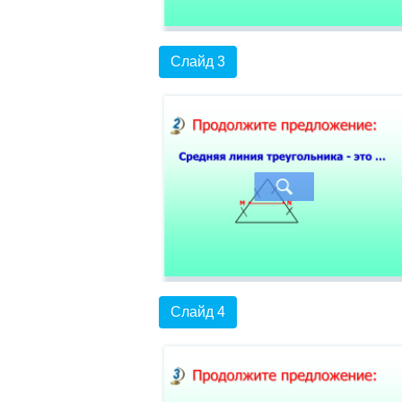
Слайд 3
Слайд 4