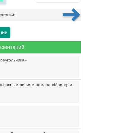
делись!
ции
езентаций
треугольника»
 основным линиям романа «Мастер и