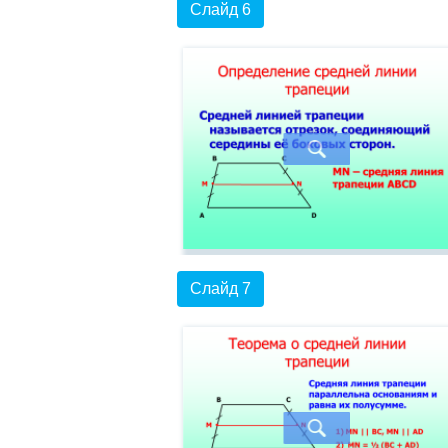
Слайд 6
Слайд 7