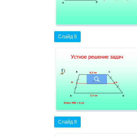
Слайд 8
Слайд 9