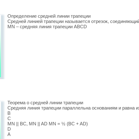
Определение средней линии трапеции
Средней линией трапеции называется отрезок, соединяющий
MN – средняя линия трапеции ABCD
Теорема о средней линии трапеции
Средняя линия трапеции параллельна основаниям и равна и
B
C
MN || BC, MN || AD MN = ½ (BC + AD)
D
A