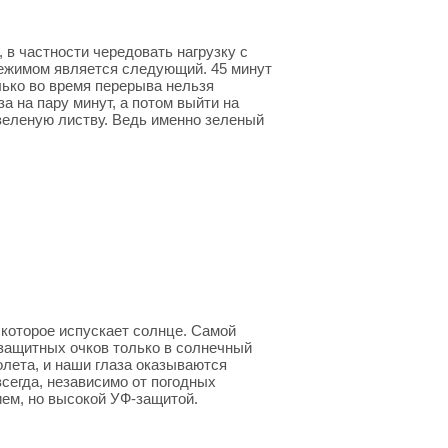
 в частности чередовать нагрузку с
режимом является следующий. 45 минут
лько во время перерыва нельзя
а на пару минут, а потом выйти на
 зеленую листву. Ведь именно зеленый
 которое испускает солнце. Самой
защитных очков только в солнечный
лета, и наши глаза оказываются
сегда, независимо от погодных
ем, но высокой УФ-защитой.