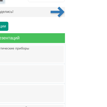
делись!
ции
езентаций
Оптические приборы