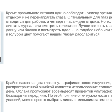
Кроме правильного питания нужно соблюдать гигиену зрения,
отдыхом и не перенапрягать глаза. Оптимальным для глаз 
отводится для работы, а четверть часа – для отдыха. Но то
листать журнал или смотреть телевизор. Лучше закрыть глаз
улицу или балкон и посмотреть вдаль, на голубое небо или
и голубой цвет помогают нашим глазам расслабиться.
Крайне важна защита глаз от ультрафиолетового излучения,
распространенной ошибкой является использование солнце
день. Облака пропускают восемьдесят процентов ультрафио
беззащитны перед ним. По этой причине очки нужно носить в
условий, можно просто выбрать линзы с меньшим затемнени