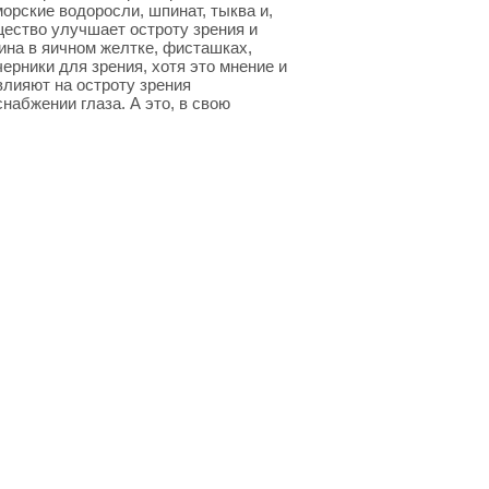
морские водоросли, шпинат, тыква и,
щество улучшает остроту зрения и
ина в яичном желтке, фисташках,
черники для зрения, хотя это мнение и
влияют на остроту зрения
набжении глаза. А это, в свою