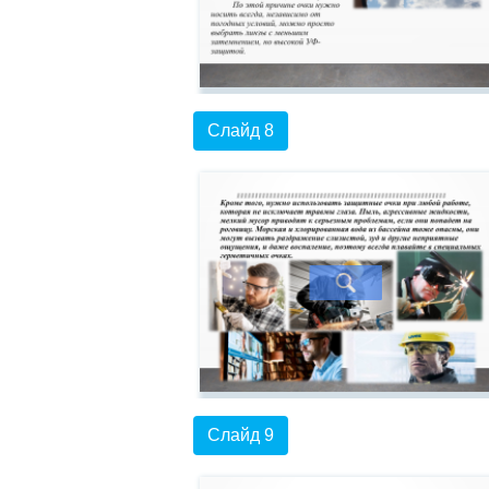
Слайд 8
Слайд 9