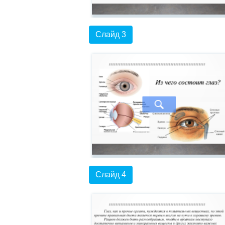
Слайд 3
Слайд 4