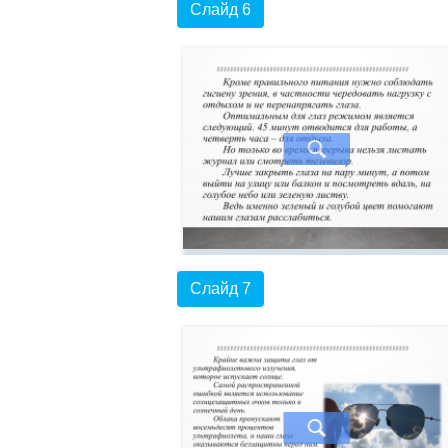
Слайд 6
Слайд 7