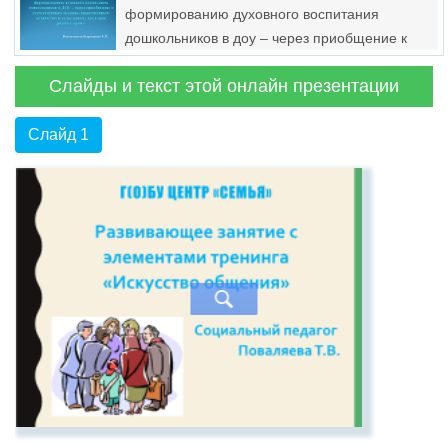
формированию духовного воспитания
дошкольников в доу – через приобщение к
отечественным духовно- нравственным
Слайды и текст этой онлайн презентации
ценностям и культурному наследию родного
края
Слайд 1