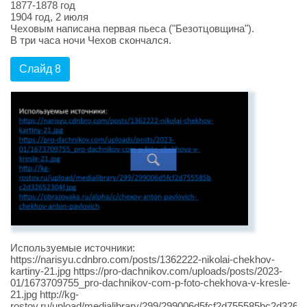
1877-1878 год
1904 год, 2 июля
Чеховым написана первая пьеса ("Безотцовщина").
В три часа ночи Чехов скончался.
Слайд 8
Используемые источники:
https://narisyu.cdnbro.com/posts/1362222-nikolai-chekhov-
kartiny-21.jpg https://pro-dachnikov.com/uploads/posts/2023-
01/1673709755_pro-dachnikov-com-p-foto-chekhova-v-kresle-
21.jpg http://kg-
rostov.ru/upload/medialibrary/299/299006d5fcf2d755585bc2d32652