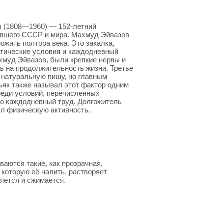
 (1808—1960) — 152-летний
ывшего СССР и мира. Махмуд Эйвазов
рожить полтора века. Это закалка,
атические условия и каждодневный
хмуд Эйвазов, были крепкие нервы и
ь на продолжительность жизни. Третье
 натуральную пищу, но главным
ьяк также называл этот фактор одним
реди условий, перечисленных
то каждодневный труд. Долгожитель
ял физическую активность.
аются такие, как прозрачная,
 которую её налить, растворяет
яется и сжимается.