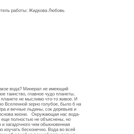
итель работы: Жидкова Любовь
такое вода? Минерал не имеющий
ное таинство, главное чудо планеты,
 планете не мыслимо что-то живое. И
во Вселенной зерно голубое, было б на
ёра и вечные льдины, сок деревьев и
о основа жизни. Окружающая нас вода-
о еще полностью не объяснены, но
о и загадочного чем обыкновенная
 изучать бесконечно. Вода во всей