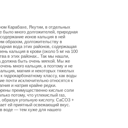
ном Карабахе, Якутии, в отдельных
де было много долгожителей, природная
содержание ионов кальция в ней
ким образом, долгожительству в
одная вода этих районов, содержащая
ень кальция в крови (около 5 мг на 100
тва в этих районах.. Так мы нашли,
а должна быть очень мягкой. Мы же
очень много кальция, а поэтому и не
альция, магния и некоторых тяжелых
к гидрокарбонатному классу, как воды
гие почти исключительно относятся к
гния и натрия крайне редки.
ворены преимущественно кислые соли
ько потому, что углекислый газ,
, образуя угольную кислоту. СаСО3 +
ает ей приятный освежающий вкус.
 в воде — тем хуже для нашего