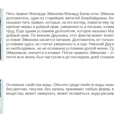
Пять правил Махмуда Эйвазова Махмуд Багир оглы Эйвазов
долгожитель, один из старейших жителей Азербайджана, б
называл пять правил, которые, на его взгляд, помогли ему п
крепкие нервы и добрый нрав, умеренность в питании, клим
труд. Еще одним условием долголетия, которое называл Ма
добрый нрав. По мнению Друзьяка, этот фактор может влият
условие Эйвазова касается питания. Долгожитель ел только
условием здесь он считал умеренность в еде. Николай Друз
из необходимых, но не основным условием долгой жизни. С
Эйвазовым, значится и климат. Пятое правило Эйвазова – э
почти всю жизнь был пастухом и до последних дней сохран
Основные свойства воды. Обычно среди свойств воды назыв
бесцветная, текучая, без запаха, принимает любую форму, в
вещества, может замерзать, может испаряться, вода расшир