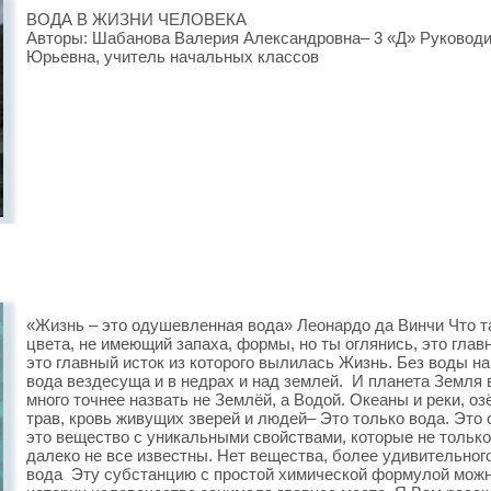
ВОДА В ЖИЗНИ ЧЕЛОВЕКА
Авторы: Шабанова Валерия Александровна– 3 «Д» Руковод
Юрьевна, учитель начальных классов
«Жизнь – это одушевленная вода» Леонардо да Винчи Что 
цвета, не имеющий запаха, формы, но ты оглянись, это глав
это главный исток из которого вылилась Жизнь. Без воды на
вода вездесуща и в недрах и над землей. И планета Земля 
много точнее назвать не Землёй, а Водой. Океаны и реки, оз
трав, кровь живущих зверей и людей– Это только вода. Эт
это вещество с уникальными свойствами, которые не тольк
далеко не все известны. Нет вещества, более удивительног
вода Эту субстанцию с простой химической формулой можно