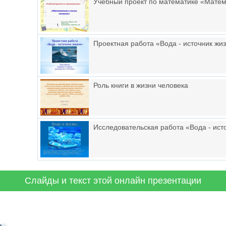
Учебный проект по математике «Матем
Проектная работа «Вода - источник жи
Роль книги в жизни человека
Исследовательская работа «Вода - ист
Слайды и текст этой онлайн презентации