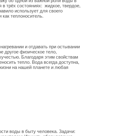
ажу об одной из важной роли воды в
 в трёх состояниях: жидкое, твердое,
равило использует для своего
 как теплоноситель.
нагревании и отдавать при остывании
ое другое физическое тело,
кучестью. Благодаря этим свойствам
еносить тепло. Вода всегда доступна,
 жизни на нашей планете и любая
сти воды в быту человека. Задачи: