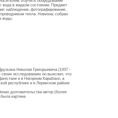
оносителем; Изучить оборудование
: вода в жидком состоянии. Предмет
ия: наблюдения, фотографирование,
 проводником тепла. Новизна: собран
в воды.
рузьяка Николая Григорьевича (1937 -
 своих исследованиях он выяснил, что
агестане и в Нагорном Карабахе, а
ской республике и в Лерикском районе
йонах долгожительства автор (более
 была картина