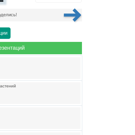
делись!
ции
езентаций
растений