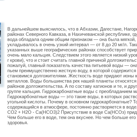
В дальнейшем выяснилось, что в Абхазии, Дагестане, Нагор
районах Северного Кавказа, в Нахичеванской республике, г
вода обладала одним общим признаком — она была мягкой, 
укладывалось в очень узкий интервал — от 8 до 20 мг/л. Та
указанных выше географических районах способствует прир
очень мало кальция. Следствием этого является низкий уров
г крови), что и стоит считать главной причиной долгожительс
пожалуй, главный показатель качества питьевой воды — он
пьем преимущественно жесткую воду, в которой содержится 
становимся долгожителями. Жесткость воде придают ионы к
металлов. Воды большинства рек нашей планеты относятся 
районов долгожительства. А по составу катионов и те, и дру
группе кальция. Гидрокарбонатные воды с преобладанием ма
Гидрокарбонатные воды — это такие воды, в которых раст
угольной кислоты. Почему в основном гидрокарбонатные? Тол
содержащийся в атмосфере, постоянно растворяется в воде
СО2 + Н2О - Са(НСО3)2 Присутствие в воде Са(НСОз) прид
Чем больше его в воде, тем она вкуснее. Но чем больше его
здоровья.