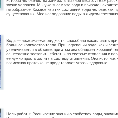
истории человечества занимала главное место. Я Вам расск
жизни человека. Мы уже знаем что вода в природе находится
газообразное. Каждое из этих состояний воды человек как п
существования. Мое исследование воды в жидком состоянии
Вода — несжимаемая жидкость, способная накапливать при 
большое количество тепла. При нагревании вода, как и всяк
увеличивается в объеме, при этом она обладает хорошей те
ее несложно заставить «бегать» по системе отопления и пер
ее нужно просто залить в систему отопления. Она источник
возможная протечка не представляет угрозы здоровью.
Цель работы: Расширение знаний о свойствах воды, значимо