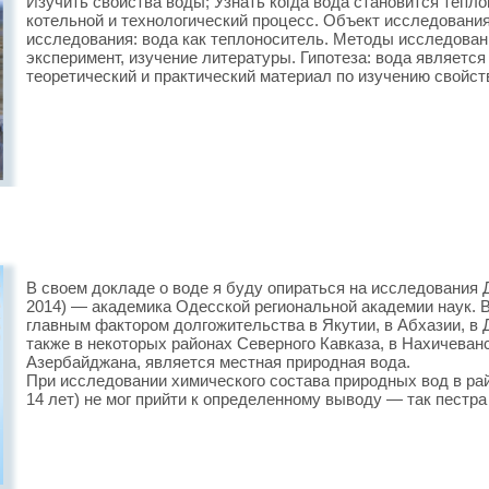
Изучить свойства воды; Узнать когда вода становится тепл
котельной и технологический процесс. Объект исследования
исследования: вода как теплоноситель. Методы исследован
эксперимент, изучение литературы. Гипотеза: вода является
теоретический и практический материал по изучению свойст
В своем докладе о воде я буду опираться на исследования Д
2014) — академика Одесской региональной академии наук. В
главным фактором долгожительства в Якутии, в Абхазии, в Д
также в некоторых районах Северного Кавказа, в Нахичеван
Азербайджана, является местная природная вода.
При исследовании химического состава природных вод в ра
14 лет) не мог прийти к определенному выводу — так пестра