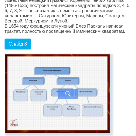
Известный немецкий гуманист Корнелий Генрих Агриппа
(1486-1535) построил магические квадраты порядков 3, 4, 5,
6, 7, 8, 9 — он связал их с семью астрологическими
«планетами» — Сатурном, Юпитером, Марсом, Солнцем,
Венерой, Меркурием, и Луной.
В 1654 году французский ученый Блез Паскаль написал
трактат, полностью посвященный магическим квадратам.
Слайд 8