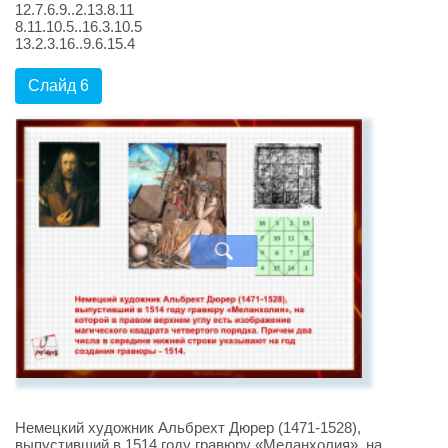
12.7.6.9..2.13.8.11
8.11.10.5..16.3.10.5
13.2.3.16..9.6.15.4
Слайд 6
Немецкий художник Альбрехт Дюрер (1471-1528),
выпустивший в 1514 году гравюру «Меланхолия», на