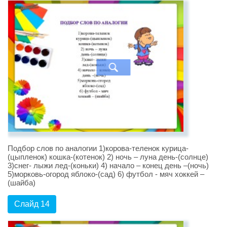
Подбор слов по аналогии 1)корова-теленок курица-
(цыпленок) кошка-(котенок) 2) ночь – луна день-(солнце)
3)снег- лыжи лед-(коньки) 4) начало – конец день –(ночь)
5)морковь-огород яблоко-(сад) 6) футбол - мяч хоккей –
(шайба)
Слайд 14