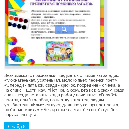
Знакомимся с признаками предметов с помощью загадок.
«Мохнатенькая, усатенькая, молоко пьет, песенки поет».
«Спереди - пятачок, сзади - крючок, посредине - спинка, а
на спине – щетинка». «Нет ног, а хожу, рта нет, а скачу, когда
спать, когда вставать, когда работу начинать». «Голубой
платок, алый колобок, по платку катается, людям
улыбается». «Комочек пуха, длинное ухо, прыгает ловко,
любит морковку». «Без крыльев летят, без ног бегут, без
паруса плывут».
Слайд 8