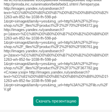
http://priroda.inc.ru/animation/bebi/bebi1.shtml Литература
http://images.yandex.ru/yandsearch?
text=%D1%80%D0%B0%D0%B7%D0%B2%D0%B8%D0%B2%D
1263-wh-852-fw-1038-fh-598-pd-
1&rpt=simage&family=yes&img_url=http%3A%2F%2Fmy-
shop.ru%2F_files%2Fproduct%2F2%2F70%2F694372.jpg
http://images.yandex.ru/yandsearch?
p=1&text=%D1%80%D0%B0%D0%B7%D0%B2%D0%B8%D0%
1263-wh-852-fw-1038-fh-598-pd-
1&rpt=simage&family=yes&img_url=http%3A%2F%2Fmy-
shop.ru%2F_files%2Fproduct%2F2%2F60%2F590761.jpg
http://images.yandex.ru/yandsearch?
p=2&text=%D1%80%D0%B0%D0%B7%D0%B2%D0%B8%D0%
1263-wh-852-fw-1038-fh-598-pd-
1&rpt=simage&family=yes&img_url=http%3A%2F%2Fmy-
shop.ru%2F_files%2Fproduct%2F2%2F37%2F367782.jpg
«Сложи узор» http://images.yandex.ru/yandsearch?
text=%D1%81%D0%BB%D0%BE%D0%B6%D0%B8%20%D1%83%
1263-wh-852-fw-1038-fh-598-pd-
1&rpt=simage&family=yes&img_url=http%3A%2F%2Flib.ru%2FK
V.gif
Скачать презентацию