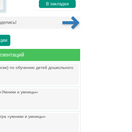
В закладки
делись!
ции
езентаций
рски) по обучению детей дошкольного
 «Умники и умницы»
игра «умники и умницы»