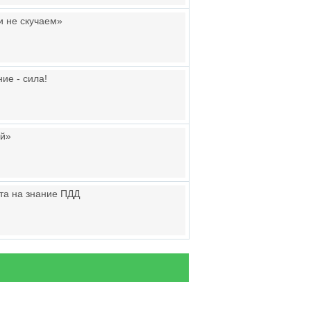
и не скучаем»
ие - сила!
ий»
та на знание ПДД