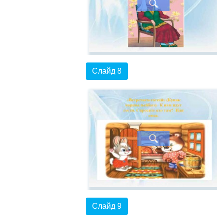
Слайд 8
Слайд 9