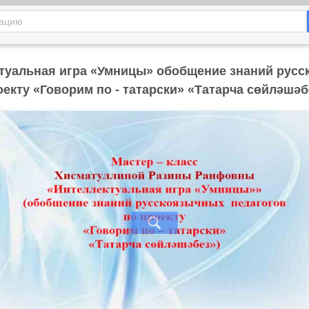
ктуальная игра «Умницы» обобщение знаний русс
оекту «Говорим по - татарски» «Татарча сөйләшәб