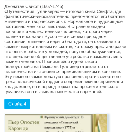
Джонатан Свифт (1667-1745)
«Путешествия Гулливера» — итоговая книга Свифта, где
фантастически-иносказательно преломляется его богатый
жизненный и творческий опыт. Нормальное и чудовищное
постоянно меняются местами. В стране лошадей
появляется «естественный человек», которого через
полвека восславит Руссо — и в своем природном
состоянии, лишенный веры и благодати, он оказывается
самым омерзительным из скотов, которому пристало разве
что быть в рабстве у лошадей; попутно обнаруживается,
что идеальное общественное устройство возможно лишь
помимо человека. Проникшийся идеей такого
благоустройства Лемюэль Гулливер отрекается от
человечества и становится приживальщиком в конюшне.
Эту немного замысловатую проповедь против смертного
греха человеческой гордыни современники воспринимали
как должное; но в период торжества просветительского
гуманизма она вызывала множество нареканий.
Слайд 4