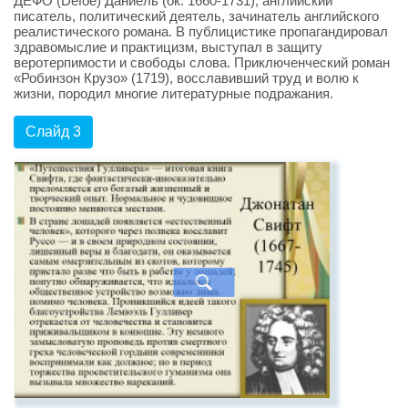
ДЕФО (Defoe) Даниель (ок. 1660-1731), английский
писатель, политический деятель, зачинатель английского
реалистического романа. В публицистике пропагандировал
здравомыслие и практицизм, выступал в защиту
веротерпимости и свободы слова. Приключенческий роман
«Робинзон Крузо» (1719), восславивший труд и волю к
жизни, породил многие литературные подражания.
Слайд 3