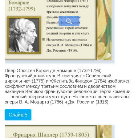
Пьер Огюстен Карон де Бомарше (1732-1799)
Французский драматург. В комедиях «Севильский
цирюльник» (1775) и «Женитьба Фигаро» (1784) изображен
конфликт между третьим сословием и дворянством
накануне Великой французской революции; герой комедии
— полный энергии и ума слуга. На сюжеты пьес написаны
оперы В. А. Моцарта (1786) и Дж. Россини (1816).
Слайд 5