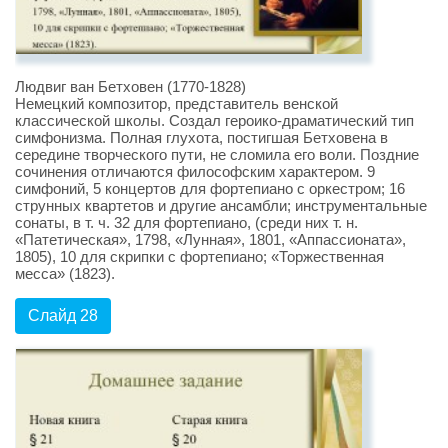
Людвиг ван Бетховен (1770-1828)
Немецкий композитор, представитель венской
классической школы. Создал героико-драматический тип
симфонизма. Полная глухота, постигшая Бетховена в
середине творческого пути, не сломила его воли. Поздние
сочинения отличаются философским характером. 9
симфоний, 5 концертов для фортепиано с оркестром; 16
струнных квартетов и другие ансамбли; инструментальные
сонаты, в т. ч. 32 для фортепиано, (среди них т. н.
«Патетическая», 1798, «Лунная», 1801, «Аппассионата»,
1805), 10 для скрипки с фортепиано; «Торжественная
месса» (1823).
Слайд 28