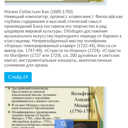
Иоганн Себастьян Бах (1685-1750)
Немецкий композитор, органист, клавесинист. Философская
глубина содержания и высокий этический смысл
произведений Баха поставили его творчество в ряд
шедевров мировой культуры. Обобщил достижения
музыкального искусства переходного периода от барокко к
классицизму. Непревзойденный мастер полифонии.
«Хорошо темперированный клавир» (1722-44), Месса си-
минор (ок. 1747-49), «Страсти по Иоанну» (1724), «Страсти
по Матфею» (1727 или 1729), св. 200 духовных и светских
кантат, инструментальные концерты, многочисленные
сочинения для органа.
Слайд 24