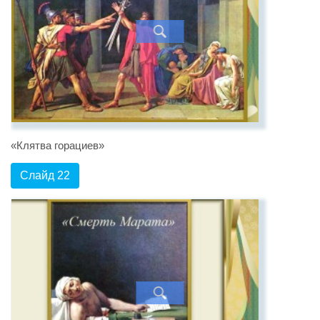
«Клятва горациев»
Слайд 22