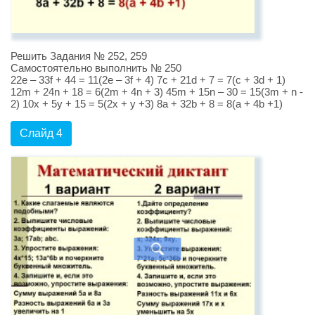
Решить Задания № 252, 259
Самостоятельно выполнить № 250
22e – 33f + 44 = 11(2e – 3f + 4) 7c + 21d + 7 = 7(c + 3d + 1)
12m + 24n + 18 = 6(2m + 4n + 3) 45m + 15n – 30 = 15(3m + n -
2) 10x + 5y + 15 = 5(2x + y +3) 8a + 32b + 8 = 8(a + 4b +1)
Слайд 4