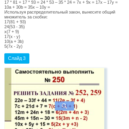
17 * 81 + 17 * 93 = 24 * 53 – 35 * 24 = 7х + 9х = 17х – 17у =
10а + 30b = 35х – 10у =
Используя распределительный закон, вынесите общий
множитель за скобки:
17(81 + 93)
24(53 - 35)
х(7 + 9)
17(х - у)
10(а + 3b)
5(7х - 2у)
Слайд 3