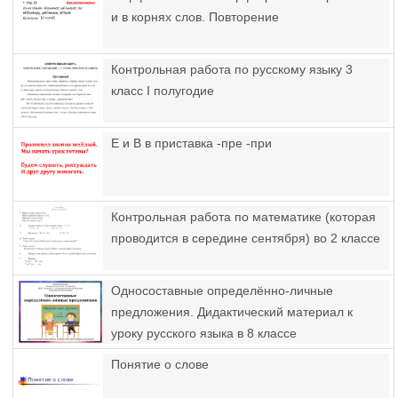
и в корнях слов. Повторение
Контрольная работа по русскому языку 3
класс I полугодие
Е и В в приставка -пре -при
Контрольная работа по математике (которая
проводится в середине сентября) во 2 классе
Односоставные определённо-личные
предложения. Дидактический материал к
уроку русского языка в 8 классе
Понятие о слове