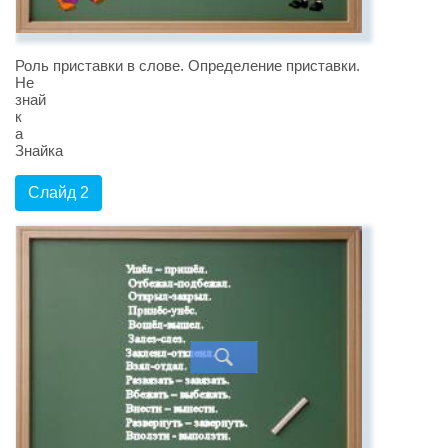
Роль приставки в слове. Определение приставки.
Не
знай
к
а
Знайка
Слайд 2