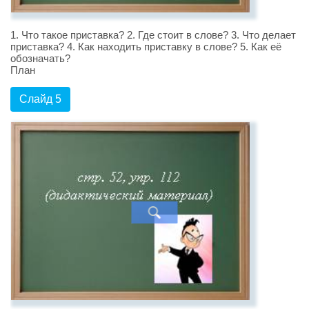
1. Что такое приставка? 2. Где стоит в слове? 3. Что делает
приставка? 4. Как находить приставку в слове? 5. Как её
обозначать?
План
Слайд 5