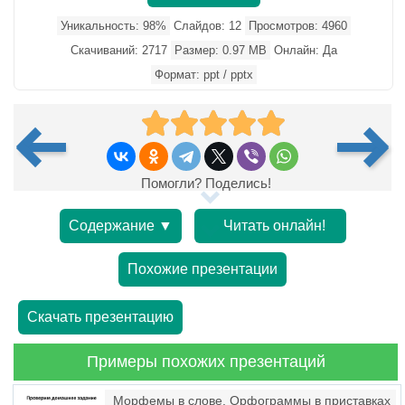
Уникальность: 98%
Слайдов: 12
Просмотров: 4960
Скачиваний: 2717
Размер: 0.97 MB
Онлайн: Да
Формат: ppt / pptx
Помогли? Поделись!
Содержание ▼
Читать онлайн!
Похожие презентации
Скачать презентацию
Примеры похожих презентаций
Морфемы в слове. Орфограммы в приставках