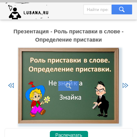
Презентация - Роль приставки в слове -
Определение приставки
Распечатать