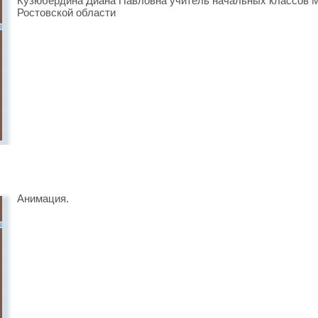
Кузюбердина Диана Павловна учитель начальных классов
Ростовской области
Анимация.