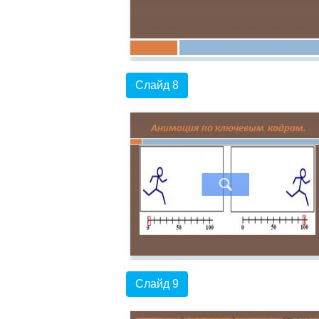
Слайд 8
Слайд 9