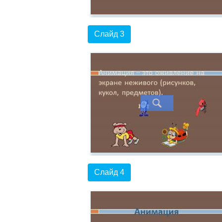
Слайд 3
Слайд 4