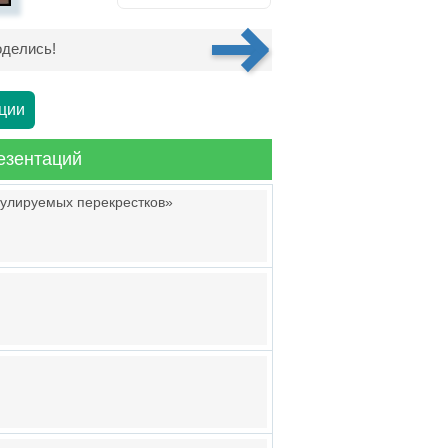
делись!
ции
езентаций
гулируемых перекрестков»