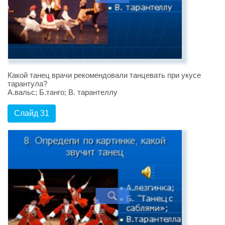
Какой танец врачи рекомендовали танцевать при укусе
тарантула?
А.вальс; Б.танго; В. тарантеллу
Слайд 31