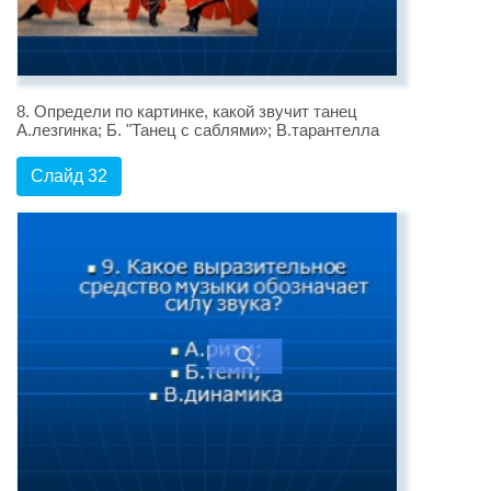
8. Определи по картинке, какой звучит танец
А.лезгинка; Б. "Танец с саблями»; В.тарантелла
Слайд 32