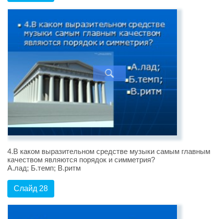
4.В каком выразительном средстве музыки самым главным
качеством являются порядок и симметрия?
А.лад; Б.темп; В.ритм
Слайд 28