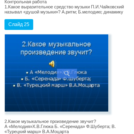
Контрольная работа
1.Какое выразительное средство музыки П.И.Чайковский
называл «душой музыки»? А.ритм; Б.мелодию; динамику
Слайд 25
2.Какое музыкальное произведение звучит?
А «Мелодия»Х.В.Глюка Б. «Серенада» Ф.Шуберта; В.
«Турецкий марш» В.А.Моцарта