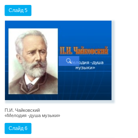
Слайд 5
П.И. Чайковский
«Мелодия -душа музыки»
Слайд 6