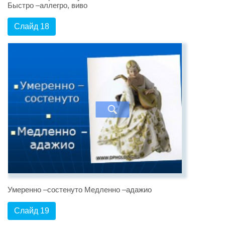
Быстро –аллегро, виво
Слайд 18
Умеренно –состенуто Медленно –адажио
Слайд 19