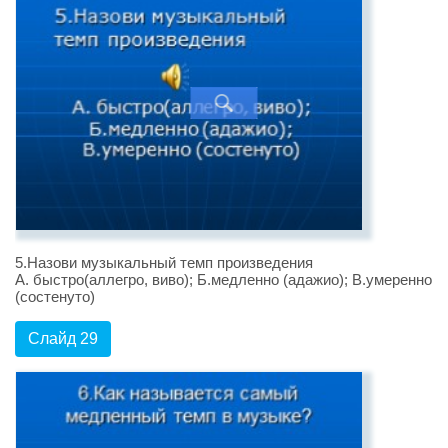
5.Назови музыкальный темп произведения
А. быстро(аллегро, виво); Б.медленно (адажио); В.умеренно
(состенуто)
Слайд 29