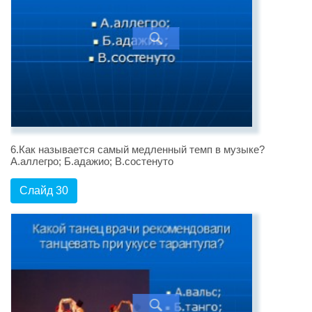
6.Как называется самый медленный темп в музыке?
А.аллегро; Б.адажио; В.состенуто
Слайд 30