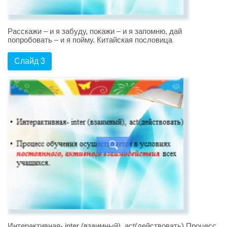
Расскажи – и я забуду, покажи – и я запомню, дай
попробовать – и я пойму. Китайская пословица
Слайд 3
Интерактивная- inter (взаимный), act(действовать) Процесс