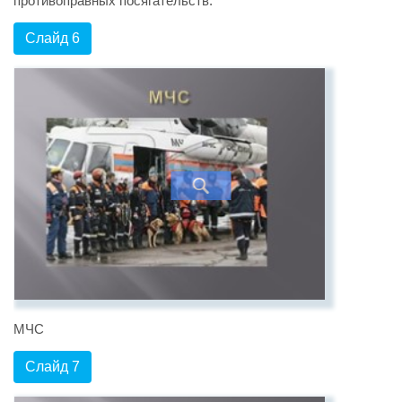
противоправных посягательств.
Слайд 6
МЧС
Слайд 7