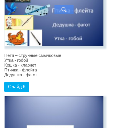
Петя – струнные смычковые
Утка - гобой
Кошка - кларнет
Птичка - флейта
Дедушка - фагот
Слайд 6