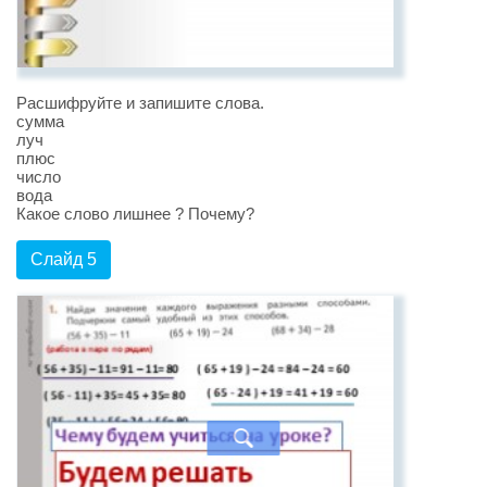
Расшифруйте и запишите слова.
сумма
луч
плюс
число
вода
Какое слово лишнее ? Почему?
Слайд 5