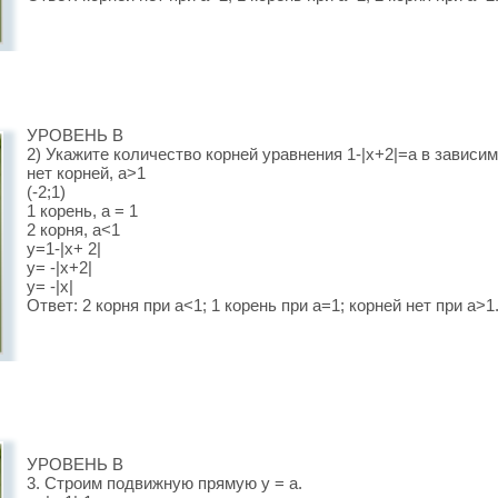
УРОВЕНЬ В
2) Укажите количество корней уравнения 1-|x+2|=a в зависим
нет корней, а>1
(-2;1)
1 корень, а = 1
2 корня, а<1
у=1-|x+ 2|
y= -|x+2|
y= -|x|
Ответ: 2 корня при а<1; 1 корень при а=1; корней нет при а>1
УРОВЕНЬ В
3. Строим подвижную прямую у = а.