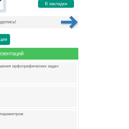
В закладки
делись!
ции
езентаций
ешения орфографических задач
 параметром