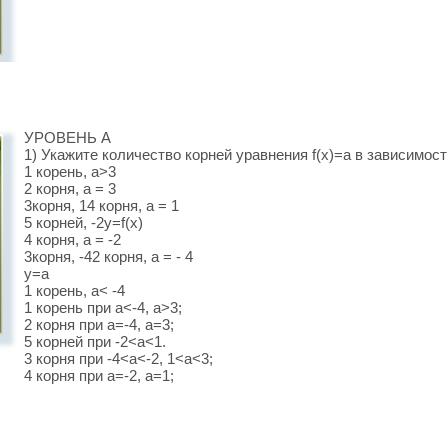
УРОВЕНЬ A
1) Укажите количество корней уравнения f(x)=a в зависимост
1 корень, а>3
2 корня, а = 3
3корня, 1
4 корня, а = 1
5 корней, -2
y=f(x)
4 корня, а = -2
3корня, -4
2 корня, а = - 4
y=a
1 корень, а< -4
1 корень при а<-4, а>3;
2 корня при а=-4, а=3;
5 корней при -2<а<1.
3 корня при -4<а<-2, 1<а<3;
4 корня при а=-2, а=1;