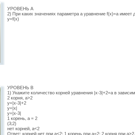
УРОВЕНЬ A
2) При каких значениях параметра а уравнение f(x)=a имеет 
y=f(x)
УРОВЕНЬ В
1) Укажите количество корней уравнения |x-3|+2=a в зависим
2 корня, а>2
y=|x-3|+2
y=|x|
y=|x-3|
1 корень, а = 2
(3;2)
нет корней, а<2
Ответ: корней нет при а<2; 1 корень при а=2; 2 корня при а>2