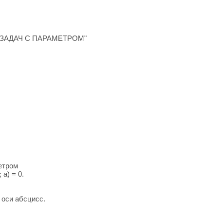
ЗАДАЧ С ПАРАМЕТРОМ"
етром
a) = 0.
оси абсцисс.