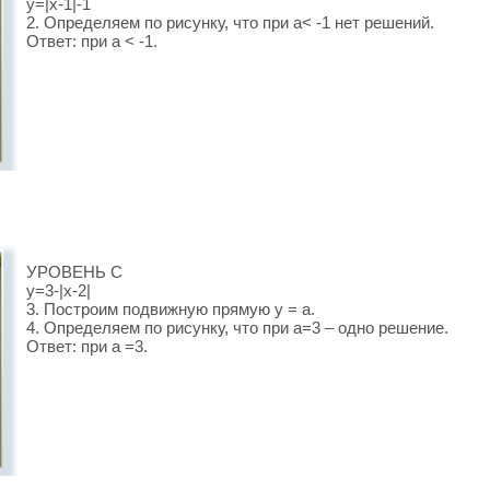
y=|x-1|-1
2. Определяем по рисунку, что при а< -1 нет решений.
Ответ: при а < -1.
УРОВЕНЬ С
y=3-|x-2|
3. Построим подвижную прямую у = а.
4. Определяем по рисунку, что при а=3 – одно решение.
Ответ: при а =3.