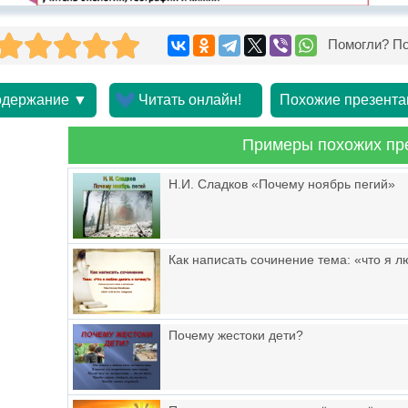
Помогли? По
держание ▼
Читать онлайн!
Похожие презента
Примеры похожих пр
Н.И. Сладков «Почему ноябрь пегий»
Как написать сочинение тема: «что я 
Почему жестоки дети?