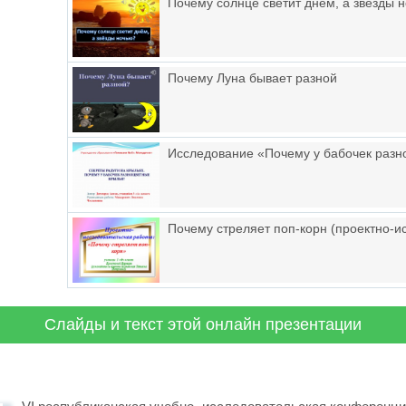
Почему солнце светит днём, а звёзды 
Почему Луна бывает разной
Исследование «Почему у бабочек разн
Почему стреляет поп-корн (проектно-и
Слайды и текст этой онлайн презентации