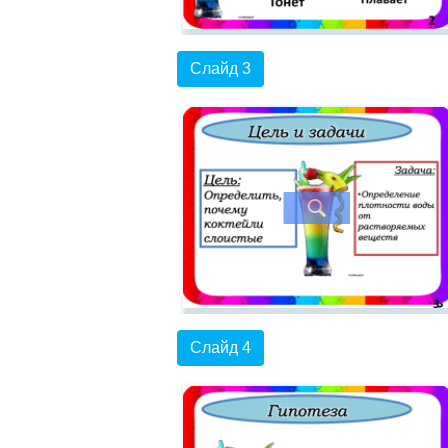
Слайд 3
Слайд 4