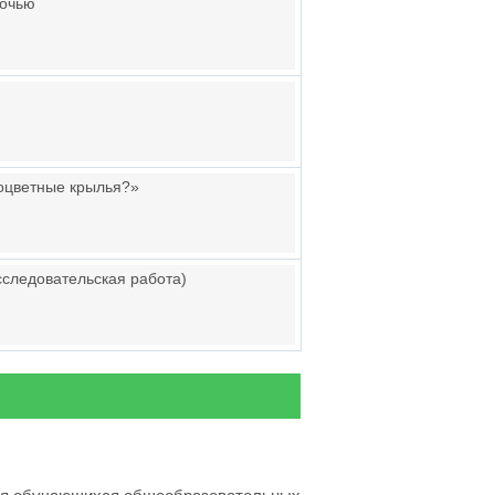
ночью
оцветные крылья?»
сследовательская работа)