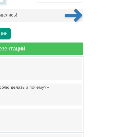
делись!
ции
езентаций
люблю делать и почему?»