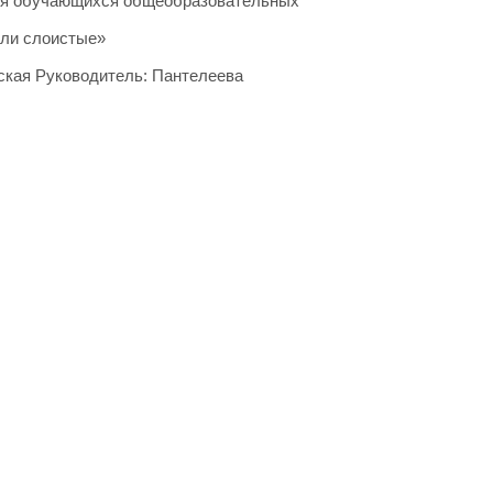
ция обучающихся общеобразовательных
йли слоистые»
кая Руководитель: Пантелеева