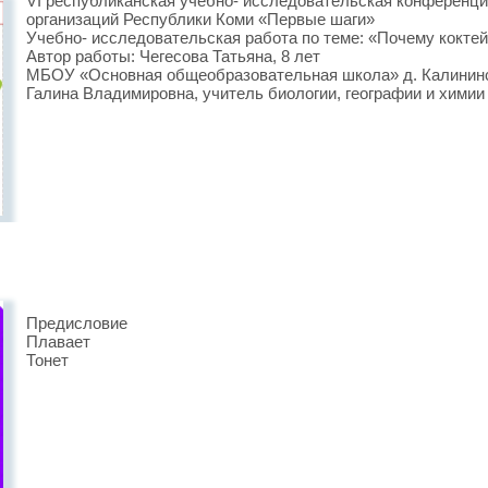
VI республиканская учебно- исследовательская конферен
организаций Республики Коми «Первые шаги»
Учебно- исследовательская работа по теме: «Почему кокте
Автор работы: Чегесова Татьяна, 8 лет
МБОУ «Основная общеобразовательная школа» д. Калининс
Галина Владимировна, учитель биологии, географии и химии
Предисловие
Плавает
Тонет