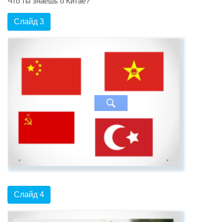
Что ты знаешь о Китае?
Слайд 3
Слайд 4