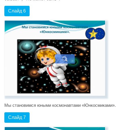
Слайд 6
Мы становимся юными космонавтами «Юнкосмиками».
Слайд 7