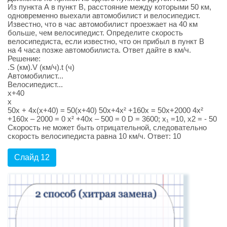
Из пункта А в пункт В, расстояние между которыми 50 км,
одновременно выехали автомобилист и велосипедист.
Известно, что в час автомобилист проезжает на 40 км
больше, чем велосипедист. Определите скорость
велосипедиста, если известно, что он прибыл в пункт В
на 4 часа позже автомобилиста. Ответ дайте в км/ч.
Решение:
.S (км).V (км/ч).t (ч)
Автомобилист...
Велосипедист...
х+40
х
50х + 4х(х+40) = 50(х+40) 50х+4х² +160х = 50х+2000 4х²
+160х – 2000 = 0 х² +40х – 500 = 0 D = 3600; х₁ =10, х2 = - 50
Скорость не может быть отрицательной, следовательно
скорость велосипедиста равна 10 км/ч. Ответ: 10
Слайд 12