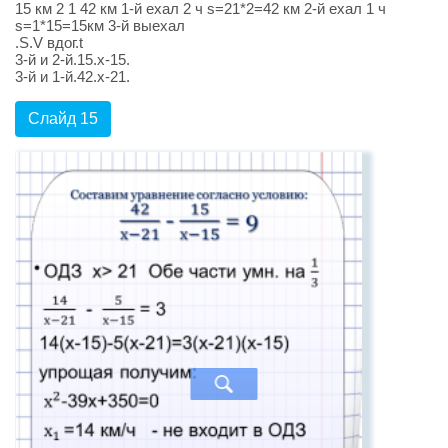
15 км 2 1 42 км 1-й ехал 2 ч s=21*2=42 км 2-й ехал 1 ч
s=1*15=15км 3-й выехал
.S.V вдог.t
3-й и 2-й.15.х-15.
3-й и 1-й.42.х-21.
Слайд 15