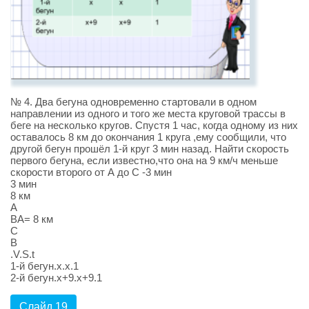
№ 4. Два бегуна одновременно стартовали в одном
направлении из одного и того же места круговой трассы в
беге на несколько кругов. Спустя 1 час, когда одному из них
оставалось 8 км до окончания 1 круга ,ему сообщили, что
другой бегун прошёл 1-й круг 3 мин назад. Найти скорость
первого бегуна, если известно,что она на 9 км/ч меньше
скорости второго от А до С -3 мин
3 мин
8 км
А
ВА= 8 км
С
В
.V.S.t
1-й бегун.х.х.1
2-й бегун.х+9.х+9.1
Слайд 19