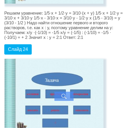
Решаем уравнение: 1/5·х + 1/2·у = 3/10·(х + у) 1/5·х + 1/2·у =
3/10·х + 3/10·у 1/5·х - 3/10·х = 3/10·у - 1/2·у х (1/5 - 3/10) = у
(3/10 - 1/2 ) Надо найти отношение первого и второго
растворов, т.е. как х : у, поэтому уравнение делим на у:
Получаем: х/у ·(-1/10) = -1/5 х/у = (-1/5) : (-1/10) = -1/5 ·
(-10/1) = + 2 Значит х : у = 2:1 Ответ: 2:1
Слайд 24