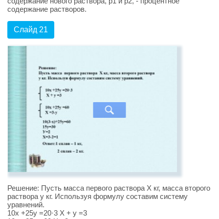
содержание нового раствора, p1 и p2, - процентное
содержание растворов.
Слайд 21
Решение: Пусть масса первого раствора Х кг, масса второго
раствора у кг. Используя формулу составим систему
уравнений.
10х +25у =20·3 Х + у =3