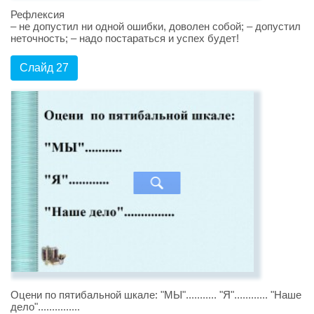
Рефлексия
– не допустил ни одной ошибки, доволен собой; – допустил
неточность; – надо постараться и успех будет!
Слайд 27
Оцени по пятибальной шкале: "МЫ"........... "Я"............ "Наше
дело"...............