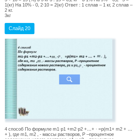
1(кг) На 10% - 0, 2∙10 = 2(кг) Ответ : 1 сплав – 1 кг, 2 сплав –
2 кг.
3кг
Слайд 20
4 способ По формуле m1·p1 +m2·p2 +…+ · =p(m1+ m2 + …
+ ), где m1, m2 , - массы растворов, Р –процентное