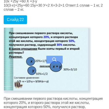
10х +25у =60 Х =3-у
10(3-х)+25у=60 15у=30 У=2 Х=3-2=1 Ответ:1 сплав – 1 кг, 2
сплав – 2 кг.
Слайд 22
При смешивании первого раствора кислоты, концентрация
которого 20%, и второго раствора этой же кислоты,
концентрация которого 50%, получился раствор,