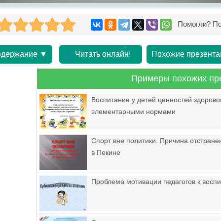
Помогли? По
держание ▼
Читать онлайн!
Похожие презента
Примеры похожих пр
Воспитание у детей ценностей здорово
элементарными нормами
Спорт вне политики. Причина отстране
в Пекине
Проблема мотивации педагогов к восп