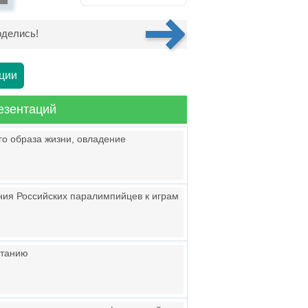
делись!
ции
езентаций
го образа жизни, овладение
ния Российских паралимпийцев к играм
итанию