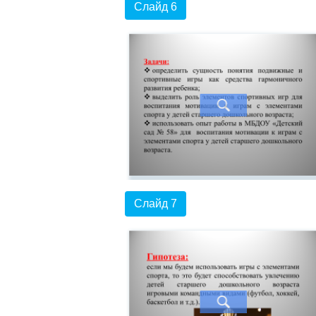
Слайд 6
Слайд 7