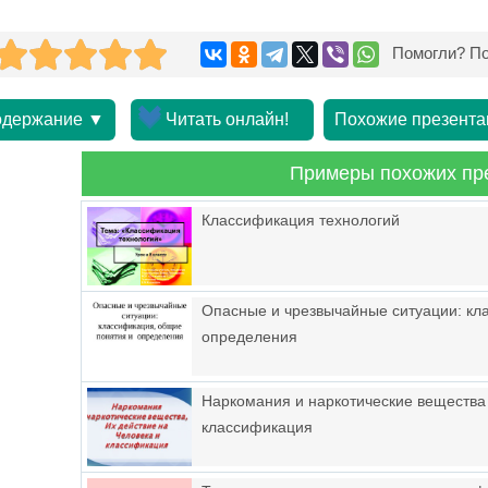
Помогли? По
держание ▼
Читать онлайн!
Похожие презента
Примеры похожих пр
Классификация технологий
Опасные и чрезвычайные ситуации: кл
определения
Наркомания и наркотические вещества 
классификация