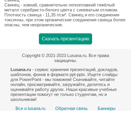
Свинец - ковкий, сравнительно легкоплавкий тяжёлый
металл серебристо-белого цвета с синеватым отливом.
Плотность свинца - 11,35 г/см³. Свинец и его соединения
токсичны, при этом органические соединения свинца более
опасны, чем неорганические.
Скачать презентацию
Copyright © 2021-2023 Lusana.ru. Все права
защищены.
Lusana.ru
- сервис хранения презентаций, докладов,
шаблонов, фонов в формате ppt-pptx. Ищете слайды
для PowerPoint - мы поможем! Скачивайте, читайте
онлайн, просматривайте, загружайте, делитесь и
оценивайте работу других. Наши красивые учебные
презентации помогут не только студентам, но и
школьникам!
Все о lusana.ru
Обратная связь
Баннеры