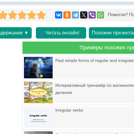
Помогли? По
держание ▼
Читать онлайн!
Похожие презента
Примеры похожих пр
Past simple forms of regular and irregular 
Интерактивный тренажёр по математик
деления
Irregular verbs