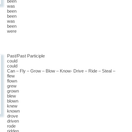
been
was
been
been
was
been
were
Past/Past Participle
could
could
Can – Fly – Grow – Blow – Know- Drive – Ride – Steal –
flew
flown
grew
grown
blew
blown
knew
known
drove
driven
rode
ridden