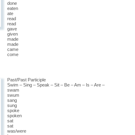
done
eaten
ate
read
read
gave
given
made
made
came
come
Past/Past Participle
Swim – Sing – Speak – Sit – Be – Am – Is – Are –
swam
swum
sang
sung
spoke
spoken
sat
sat
was/were