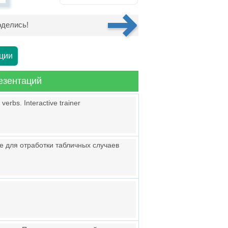
делись!
ции
езентаций
verbs. Interactive trainer
е для отработки табличных случаев