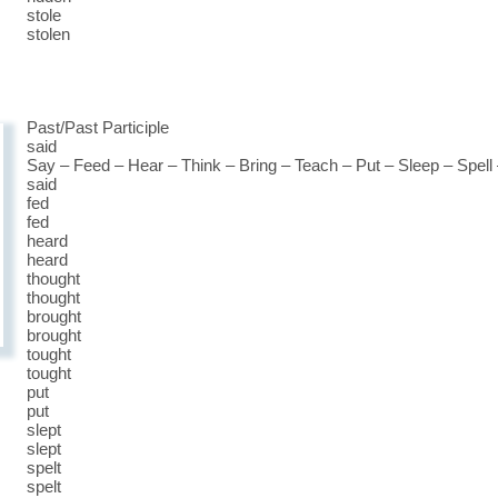
stole
stolen
Past/Past Participle
said
Say – Feed – Hear – Think – Bring – Teach – Put – Sleep – Spell 
said
fed
fed
heard
heard
thought
thought
brought
brought
tought
tought
put
put
slept
slept
spelt
spelt