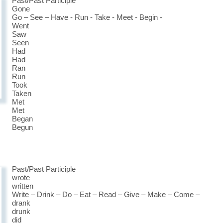
Past/Past Participle
Gone
Go – See – Have - Run - Take - Meet - Begin -
Went
Saw
Seen
Had
Had
Ran
Run
Took
Taken
Met
Met
Began
Begun
Past/Past Participle
wrote
written
Write – Drink – Do – Eat – Read – Give – Make – Come –
drank
drunk
did