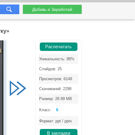
Добавь и Заработай
уку»
Распечатать
Уникальность: 88%
Слайдов: 25
Просмотров: 6149
Скачиваний: 2298
Размер: 28.99 MB
6
Класс:
Формат: ppt / pptx
В закладки