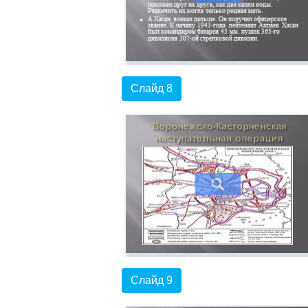
Слайд 8
Слайд 9