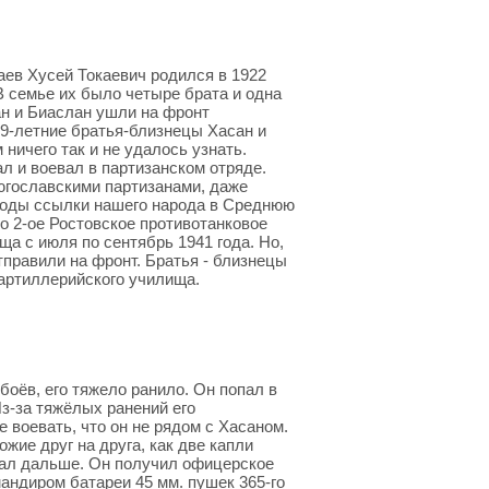
аев Хусей Токаевич родился в 1922
В семье их было четыре брата и одна
ан и Биаслан ушли на фронт
19-летние братья-близнецы Хасан и
 ничего так и не удалось узнать.
ал и воевал в партизанском отряде.
югославскими партизанами, даже
в годы ссылки нашего народа в Среднюю
о 2-ое Ростовское противотанковое
а с июля по сентябрь 1941 года. Но,
тправили на фронт. Братья - близнецы
 артиллерийского училища.
боёв, его тяжело ранило. Он попал в
Из-за тяжёлых ранений его
е воевать, что он не рядом с Хасаном.
жие друг на друга, как две капли
евал дальше. Он получил офицерское
андиром батареи 45 мм. пушек 365-го