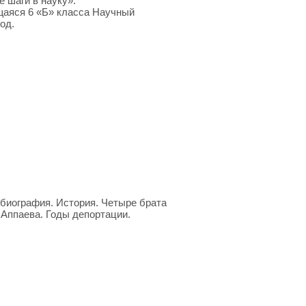
аги в науку».
аяся 6 «Б» класса Научный
од.
биография. История. Четыре брата
 Аппаева. Годы депортации.