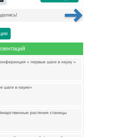
делись!
ции
езентаций
конференция « первые шаги в науку »
е шаги в науке»
Лекарственные растения станицы