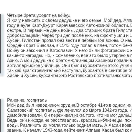
Четыре брата уходят на войну.
Я хочу написать о своём дедушке и его семье. Мой дед, Апп
году в ауле Карт-Джурт Карачаевской Автономной области. 
сестра. В первый же день войны, два старших брата Гиляст
добровольцами. Через три дня после них, на фронт ушли и 
Хусей. Гилястан пропал без вести в первый год войны. О нём
Средний брат Биаслан, в 1942 году попал в плен, потом беж
Войну он закончил в Югославии. У него были фотографии с 
какие-то награды. Но, к сожалению, всё это было утеряно 
Азию. А мой дедушка с братом-близнецом Хасаном попали в
артиллерийское училище. Они были курсантами этого училищ
так как враг стремительно наступал, курсантов в сентябре о
Хасан и Хусей, курсанты 2-го Ростовского противотанкового
Ранение, госпиталь
Мой дед был наводчиком орудия.В октябре 41-го в одном из 
Саратовский госпиталь, где лечился до марта 1942-го года. 
демобилизовали. Он переживал из-за того, что не мог дальш
Ведь, они никогда не расставались, красавцы-близнецы, похо
воды. Различить их могла только родная мать. А Хасан во
звание. К началу 1943-года лейтенант Аппаев Хасан был ком