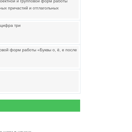
роектной и групповой форм работы
ных причастий и отглагольных
 цифра три
овой форм работы «Буквы о, ё, е после