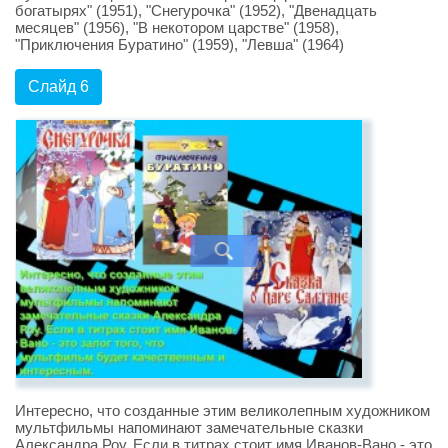
богатырях" (1951), "Снегурочка" (1952), "Двенадцать
месяцев" (1956), "В некотором царстве" (1958),
"Приключения Буратино" (1959), "Левша" (1964)
Слайд 6
Интересно, что созданные этим великолепным художником
мультфильмы напоминают замечательные сказки
Александра Роу. Если в титрах стоит имя Иванов-Вано - это