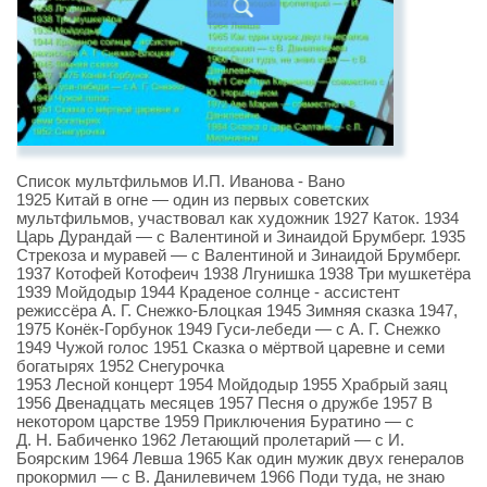
Список мультфильмов И.П. Иванова - Вано
1925 Китай в огне — один из первых советских
мультфильмов, участвовал как художник 1927 Каток. 1934
Царь Дурандай — с Валентиной и Зинаидой Брумберг. 1935
Стрекоза и муравей — с Валентиной и Зинаидой Брумберг.
1937 Котофей Котофеич 1938 Лгунишка 1938 Три мушкетёра
1939 Мойдодыр 1944 Краденое солнце - ассистент
режиссёра А. Г. Снежко-Блоцкая 1945 Зимняя сказка 1947,
1975 Конёк-Горбунок 1949 Гуси-лебеди — с А. Г. Снежко
1949 Чужой голос 1951 Сказка о мёртвой царевне и семи
богатырях 1952 Снегурочка
1953 Лесной концерт 1954 Мойдодыр 1955 Храбрый заяц
1956 Двенадцать месяцев 1957 Песня о дружбе 1957 В
некотором царстве 1959 Приключения Буратино — с
Д. Н. Бабиченко 1962 Летающий пролетарий — с И.
Боярским 1964 Левша 1965 Как один мужик двух генералов
прокормил — с В. Данилевичем 1966 Поди туда, не знаю