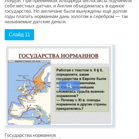
Лондон. При преемниках Альфреда англосаксы подчинили
себе местных датчан, и Англия объединилась в единое
государство. Но англичане были вынуждены ещё долгие
годы платить норманнам дань золотом и серебром — так
называемые датские деньги.
Слайд 11
Государства норманнов