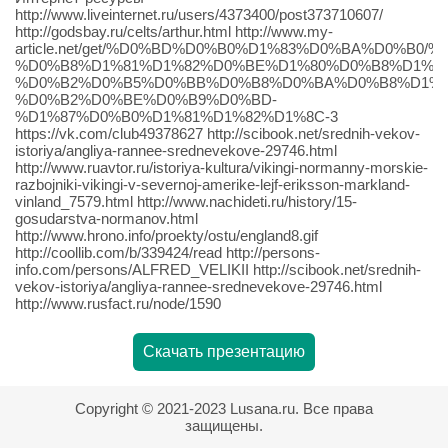
http://www.liveinternet.ru/users/4373400/post373710607/
http://godsbay.ru/celts/arthur.html http://www.my-
article.net/get/%D0%BD%D0%B0%D1%83%D0%BA%D0%
%D0%B8%D1%81%D1%82%D0%BE%D1%80%D0%B8%D1%8F
%D0%B2%D0%B5%D0%BB%D0%B8%D0%BA%D0%B8%D1%8
%D0%B2%D0%BE%D0%B9%D0%BD-
%D1%87%D0%B0%D1%81%D1%82%D1%8C-3
https://vk.com/club49378627 http://scibook.net/srednih-vekov-
istoriya/angliya-rannee-srednevekove-29746.html
http://www.ruavtor.ru/istoriya-kultura/vikingi-normanny-morskie-
razbojniki-vikingi-v-severnoj-amerike-lejf-eriksson-markland-
vinland_7579.html http://www.nachideti.ru/history/15-
gosudarstva-normanov.html
http://www.hrono.info/proekty/ostu/england8.gif
http://coollib.com/b/339424/read http://persons-
info.com/persons/ALFRED_VELIKII http://scibook.net/srednih-
vekov-istoriya/angliya-rannee-srednevekove-29746.html
http://www.rusfact.ru/node/1590
Скачать презентацию
Copyright © 2021-2023 Lusana.ru. Все права
защищены.