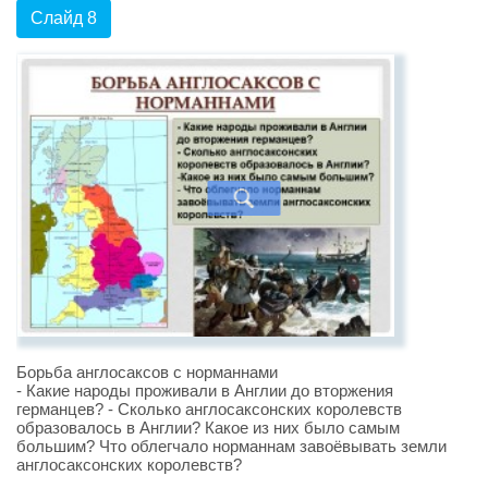
Слайд 8
Борьба англосаксов с норманнами
- Какие народы проживали в Aнглии до вторжения
германцев? - Сколько англосаксонских королевств
образовалось в Англии? Какое из них было самым
большим? Что облегчало норманнам завоёвывать земли
англосаксонских королевств?