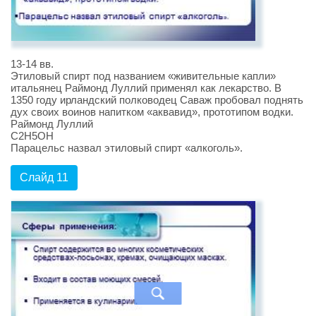
13-14 вв.
Этиловый спирт под названием «живительные капли»
итальянец Раймонд Луллий применял как лекарство. В
1350 году ирландский полководец Саваж пробовал поднять
дух своих воинов напитком «аквавид», прототипом водки.
Раймонд Луллий
С2H5OH
Парацельс назвал этиловый спирт «алкоголь».
Слайд 11