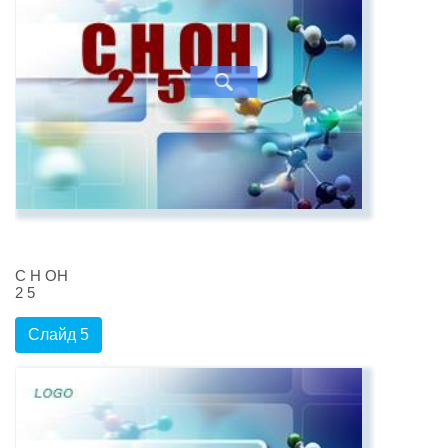
С Н ОН
2 5
Слайд 5