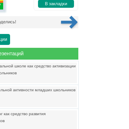
В закладки
делись!
ции
езентаций
альной школе как средство активизации
ольников
ельной активности младших школьников
г как средство развития
ков