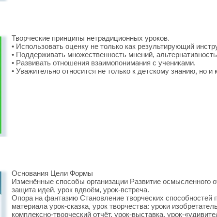
Творческие принципы нетрадиционных уроков.
• Использовать оценку не только как результирующий инстр
• Поддерживать множественность мнений, альтернативность
• Развивать отношения взаимопонимания с учениками.
• Уважительно относится не только к детскому знанию, но и 
Основания Цели Формы
Изменённые способы организации Развитие осмысленного от
защита идей, урок вдвоём, урок-встреча.
Опора на фантазию Становление творческих способностей п
материала урок-сказка, урок творчества: уроки изобретательс
комплексно-творческий отчёт, урок-выставка, урок-«удивит