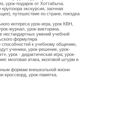
из, урок-подарок от Хоттабыча.
 кругозора экскурсия, заочная
ущее), путешествие по стране, поездка
ого интереса урок-игра, урок КВН,
урок-журнал, урок-викторина.
е нестандартных умений учебной
льского формуляра
е способностей к учебному общению,
дут ученики, урок-решение, урок-
т», урок - дидактическая игра; урок-
ия: мозговая атака, мозговой штурм и
ивным формам внешкольной жизни
ок-кроссворд, урок-памятка.