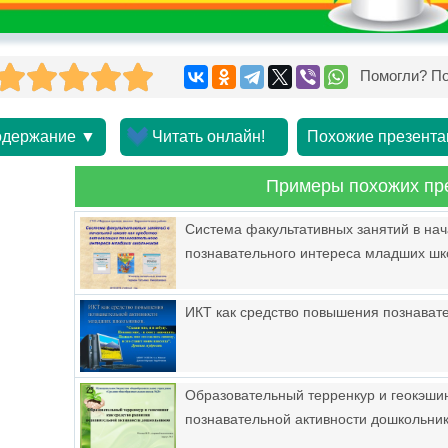
Помогли? По
держание ▼
Читать онлайн!
Похожие презента
Примеры похожих пр
Система факультативных занятий в нач
познавательного интереса младших шк
ИКТ как средство повышения познават
Образовательный терренкур и геокэшин
познавательной активности дошкольни