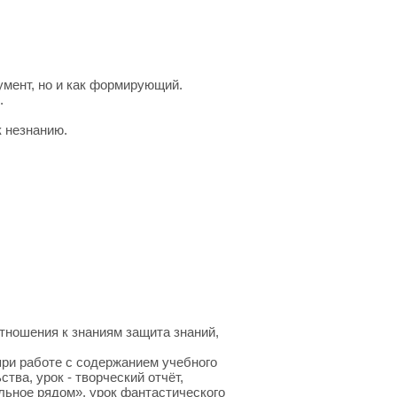
умент, но и как формирующий.
.
к незнанию.
ношения к знаниям защита знаний,
ри работе с содержанием учебного
тва, урок - творческий отчёт,
ельное рядом», урок фантастического