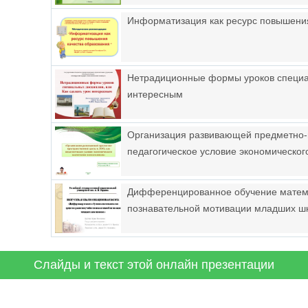
Информатизация как ресурс повышения
Нетрадиционные формы уроков специал
интересным
Организация развивающей предметно-п
педагогическое условие экономическог
Дифференцированное обучение математ
познавательной мотивации младших ш
Слайды и текст этой онлайн презентации