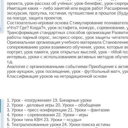
проекта, урок-рассказ об учёных: урок-бенефис, урок-сюрпр
Имитация каких – либо занятий или видов работ Расширение
экскурсия, прогулка, гостиная, путешествие в прошлое (буд
на поезде, защита проектов.
Состязательно-игровая основа Стимулирование познавательн
«Что? Где? Когда?», урок-эстафета, конкурс, соревнование, 
Трансформация стандартных способов организации Развити
работы парный опрос, экспресс-опрос, урок защиты читате
Оригинальная организация учебного материала Становлени
сопереживанию уроки взаимного обучения, уроки, которые ве
портрет, урок памяти, урок открытых мыслей, урок - «Мой поэ
интервью, уроки с использованием активных методов обучен
т.д.
Аналогия с организованными событиями Приобщение к акт
урок-аукцион, урок посвящение, урок - футбольный матч, ур
Классификация уроков на нетрадиционной основе
1. Урок - «погружения» 19. Бинарные уроки
2. Уроки - деловые игры 20. Уроки – обобщения
3. Уроки – пресс-конференции 21. Уроки – фантазии
4. Уроки – соревнования 22. Уроки – игры
5. Уроки типа КВН 23. Уроки – «суды»
6. Театрализованные уроки 24. Уроки поиска истины