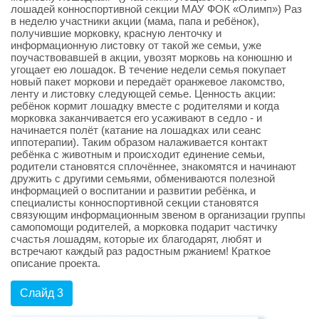
лошадей конноспортивной секции МАУ ФОК «Олимп») Раз
в неделю участники акции (мама, папа и ребёнок),
получившие морковку, красную ленточку и
информационную листовку от такой же семьи, уже
поучаствовавшей в акции, увозят морковь на конюшню и
угощает ею лошадок. В течение недели семья покупает
новый пакет моркови и передаёт оранжевое лакомство,
ленту и листовку следующей семье. Ценность акции:
ребёнок кормит лошадку вместе с родителями и когда
морковка заканчивается его усаживают в седло - и
начинается полёт (катание на лошадках или сеанс
иппотерапии). Таким образом налаживается контакт
ребёнка с животным и происходит единение семьи,
родители становятся сплочённее, знакомятся и начинают
дружить с другими семьями, обмениваются полезной
информацией о воспитании и развитии ребёнка, и
специалисты конноспортивной секции становятся
связующим информационным звеном в организации группы
самопомощи родителей, а морковка подарит частичку
счастья лошадям, которые их благодарят, любят и
встречают каждый раз радостным ржанием! Краткое
описание проекта.
Слайд 3