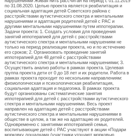
нарушениями Живая нить рассчитан на период с 01.11.2019
по 31.08.2020. Целью проекта является реабилитация и
социальная адаптация детей Советского района с
расстройствами аутистического спектра и ментальными
нарушениями и адаптация родителей детей с РАС и
другими ментальными нарушениями путем иппотерапии.
Задачи проекта: 1. Создать условия для проведения
занятий иппотерапией для детей с расстройствами
аутистического спектра и ментальными нарушениям не
только на период реализации проекта, но и по истечению
его сроков; 2. Организовать проведение занятий
иппотерапией для 48 детей с расстройствами
аутистического спектра и ментальными нарушениями; 3.
Осуществить анализ работы в рамках проекта. Целевая
группа проекта дети от 0 до 18 лет и их родители. Работа в
рамках проекта проходит по нескольким направлениям:
физиологическая и психологическая реабилитация,
социальная адаптация и педагогика. В рамках проекта
будут организованы систематические занятия
иппотерапией для детей с расстройствами аутистического
спектра и ментальными нарушениями. Весь проект
направлен на адаптацию детей с расстройствами
аутистического спектра и ментальными нарушениями в
обществе в целом, а так же на адаптацию их родителей.
Одновременно с занятиями иппотерапией семьи,
воспитывающие детей с РАС участвуют в акции «Подари
морковку лошадкам» (участники угощают морковью