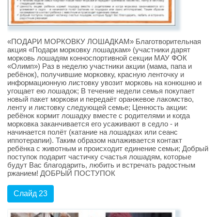
«ПОДАРИ МОРКОВКУ ЛОШАДКАМ» Благотворительная
акция «Подари морковку лошадкам» (участники дарят
морковь лошадям конноспортивной секции МАУ ФОК
«Олимп») Раз в неделю участники акции (мама, папа и
ребёнок), получившие морковку, красную ленточку и
информационную листовку увозит морковь на конюшню и
угощает ею лошадок; В течение недели семья покупает
новый пакет моркови и передаёт оранжевое лакомство,
ленту и листовку следующей семье; Ценность акции:
ребёнок кормит лошадку вместе с родителями и когда
морковка заканчивается его усаживают в седло - и
начинается полёт (катание на лошадках или сеанс
иппотерапии). Таким образом налаживается контакт
ребёнка с животным и происходит единение семьи; Добрый
поступок подарит частичку счастья лошадям, которые
будут Вас благодарить, любить и встречать радостным
ржанием! ДОБРЫЙ ПОСТУПОК
Слайд 23