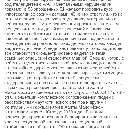
родителей детей с РАС и ментальными нарушениями
показал: из 56 опрошенных 51 желают проходить курс
иппотерапии со своими детками, 48 из них ответили, что не
готовы оплачивать данную услугу ввиду материального
неблагополучия. Путем реализации проекта мы поможем
осуществить мечту детей из этих семей и помочь им
физически реабилитироваться и социализироваться в
нашем обществе. Тем самым, конечно же, поднимается и
тема адаптации родителей таких детей, о которых никогда
нигде не идёт речь. А ведь, как правило, у таких родителей
всё становится сконцентрировано на детях и тема
семейных отношений становится главной! Эмоции, которые
ребёнок - аутист испытывает, общаясь с лошадью, делают
его спокойнее, дарят хорошее настроение и если ребёнок
не говорит, вызывают у него желание выражать эти эмоции
словами. При разработке проекта были учтены
федеральные и региональные нормативно-правовые акты,
в том числе распоряжение Правительства Ханты-
Мансийского автономного округа - Югры от 05.05.2017 г. 261-
рп О Концепции комплексного сопровождения людей с
расстройствами аутистического спектра и другими
ментальными нарушениями в Ханты-Мансийском
автономном округе - Югре до 2020 года . В целом
реализация проекта позволит благоприятно повлиять на
уровень социальной сплоченности и социальной
стабильности в обществе. Обоснование социальной