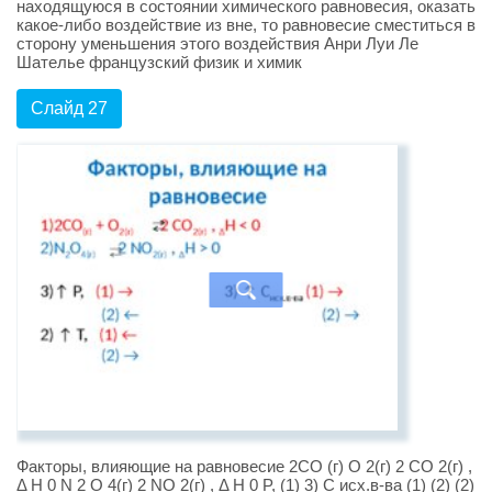
находящуюся в состоянии химического равновесия, оказать
какое-либо воздействие из вне, то равновесие сместиться в
сторону уменьшения этого воздействия Анри Луи Ле
Шателье французский физик и химик
Слайд 27
Факторы, влияющие на равновесие 2СО (г) О 2(г) 2 СО 2(г) ,
Δ H 0 N 2 O 4(г) 2 NО 2(г) , Δ H 0 P, (1) 3) C исх.в-ва (1) (2) (2)