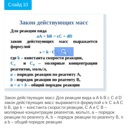
Слайд 10
Закон действующих масс Для реакции вида а А b B c C d D
закон действующих масс выражается формулой υ k С a A С
b B, где k – константа скорости реакции, С A и С B –
молярные концентрации реагентов, моль/л, а – порядок
реакции по реагенту А, b – порядок реакции по реагенту В, n
a b – общий порядок реакции