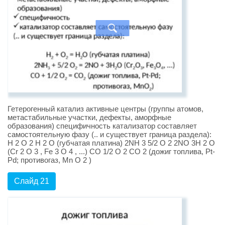
Гетерогенный катализ активные центры (группы атомов,
метастабильные участки, дефекты, аморфные
образования) специфичность катализатор составляет
самостоятельную фазу (.. и существует граница раздела):
H 2 O 2 H 2 O (губчатая платина) 2NH 3 5/2 O 2 2NO 3H 2 O
(Cr 2 O 3 , Fe 3 O 4 , ...) CO 1/2 O 2 CO 2 (дожиг топлива, Pt-
Pd; противогаз, Mn O 2 )
Слайд 21