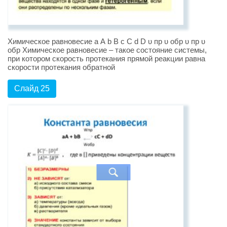
Химическое равновесие а А b В с С d D υ пр υ обр υ пр υ
обр Химическое равновесие – такое состояние системы,
при котором скорость протекания прямой реакции равна
скорости протекания обратной
Слайд 25