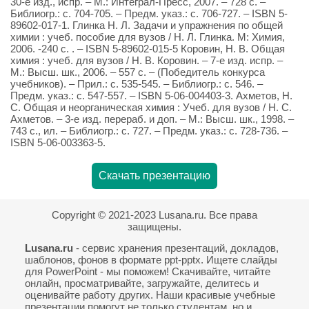
30-е изд., испр. – М.: Интеграл-Пресс, 2007. – 728 с. –
Библиогр.: с. 704-705. – Предм. указ.: с. 706-727. – ISBN 5-
89602-017-1. Глинка Н. Л. Задачи и упражнения по общей
химии : учеб. пособие для вузов / Н. Л. Глинка. М: Химия,
2006. -240 с. . – ISBN 5-89602-015-5 Коровин, Н. В. Общая
химия : учеб. для вузов / Н. В. Коровин. – 7-е изд. испр. –
М.: Высш. шк., 2006. – 557 с. – (Победитель конкурса
учебников). – Прил.: с. 535-545. – Библиогр.: с. 546. –
Предм. указ.: с. 547-557. – ISBN 5-06-004403-3. Ахметов, Н.
С. Общая и неорганическая химия : Учеб. для вузов / Н. С.
Ахметов. – 3-е изд. перераб. и доп. – М.: Высш. шк., 1998. –
743 с., ил. – Библиогр.: с. 727. – Предм. указ.: с. 728-736. –
ISBN 5-06-003363-5.
Скачать презентацию
Copyright © 2021-2023 Lusana.ru. Все права
защищены.
Lusana.ru
- сервис хранения презентаций, докладов,
шаблонов, фонов в формате ppt-pptx. Ищете слайды
для PowerPoint - мы поможем! Скачивайте, читайте
онлайн, просматривайте, загружайте, делитесь и
оценивайте работу других. Наши красивые учебные
презентации помогут не только студентам, но и