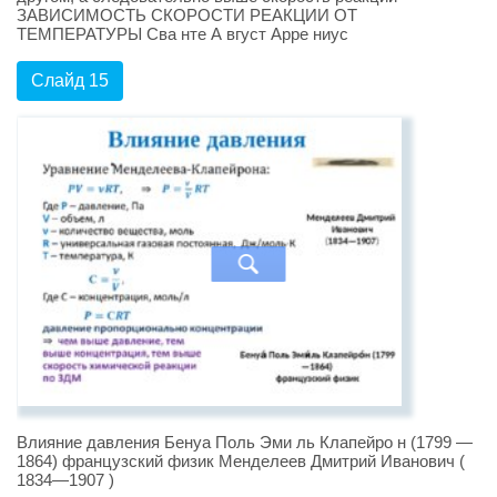
ЗАВИСИМОСТЬ СКОРОСТИ РЕАКЦИИ ОТ
ТЕМПЕРАТУРЫ Сва нте А вгуст Арре ниус
Слайд 15
Влияние давления Бенуа Поль Эми ль Клапейро н (1799 —
1864) французский физик Менделеев Дмитрий Иванович (
1834—1907 )