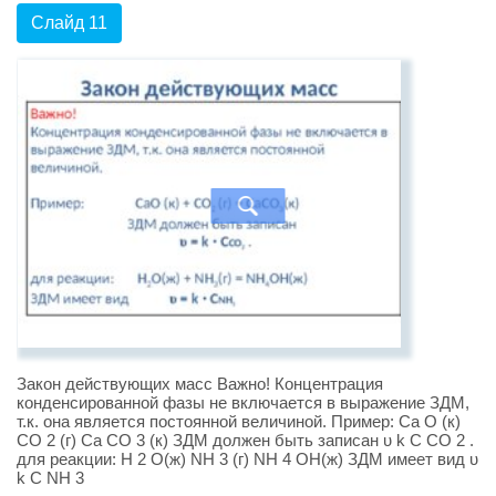
Слайд 11
Закон действующих масс Важно! Концентрация
конденсированной фазы не включается в выражение ЗДМ,
т.к. она является постоянной величиной. Пример: Са О (к)
СО 2 (г) Са СО 3 (к) ЗДМ должен быть записан υ k С СО 2 .
для реакции: H 2 O(ж) NH 3 (г) NH 4 OH(ж) ЗДМ имеет вид υ
k С NH 3