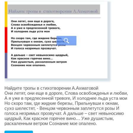
Найдите тропы в стихотворении А.Ахматовой
Они летят, они еще в дороге, Слова освобожденья и любви,
А я уже в предпесенной тревоге, И холоднее льда уста мои
Но скоро там, где жидкие березы, Прильнувши к окнам,
сухо шелестят, - Венцом червонным заплетутся розы И
голоса незримых прозвучат. А дальше – свет невыносимо
щедрый, Как красное горячее вино… Уже душистым,
раскаленным ветром Сознание мое опалено.