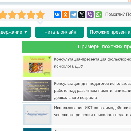
Помогли? По
держание ▼
Читать онлайн!
Похожие презента
Примеры похожих пр
Консультация-презентация фольклорной
психолога ДОУ
Консультация для педагогов использов
работе над развитием памяти, внимани
дошкольного возраста
Использование ИКТ во взаимодействии
успешного решения психолого-педагог