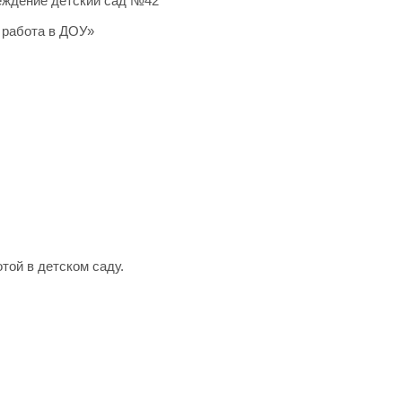
еждение детский сад №42
 работа в ДОУ»
той в детском саду.