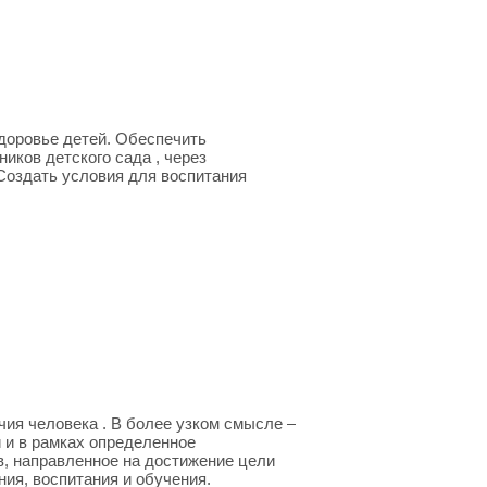
здоровье детей. Обеспечить
иков детского сада , через
Создать условия для воспитания
чия человека . В более узком смысле –
 и в рамках определенное
в, направленное на достижение цели
ия, воспитания и обучения.