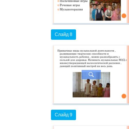
Слайд 8
Слайд 9