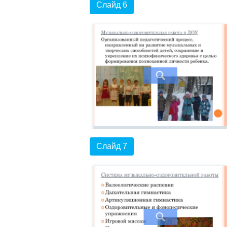
Слайд 6
Слайд 7