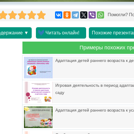
Помогли? По
держание ▼
Читать онлайн!
Похожие презента
Примеры похожих пр
Адаптация детей раннего возраста к де
Игровая деятельность в период адапта
саду
Адаптация детей раннего возраста к ус