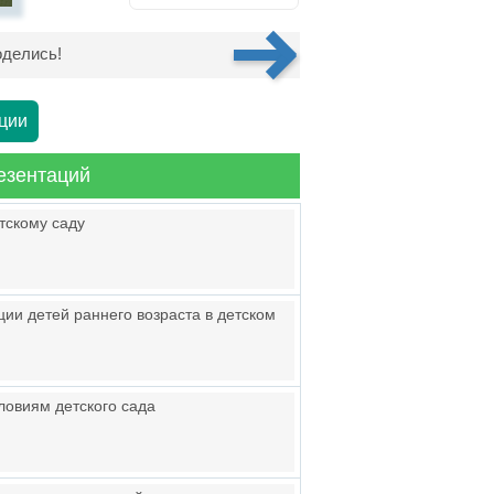
делись!
ции
езентаций
тскому саду
ции детей раннего возраста в детском
ловиям детского сада