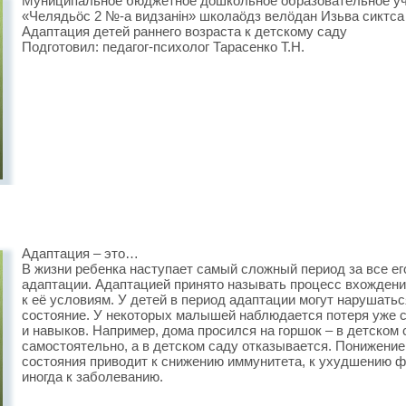
Муниципальное бюджетное дошкольное образовательное уч
«Челядьöс 2 №-а видзанiн» школаöдз велöдан Изьва сиктс
Адаптация детей раннего возраста к детскому саду
Подготовил: педагог-психолог Тарасенко Т.Н.
Адаптация – это…
В жизни ребенка наступает самый сложный период за все ег
адаптации. Адаптацией принято называть процесс вхождени
к её условиям. У детей в период адаптации могут нарушатьс
состояние. У некоторых малышей наблюдается потеря уже
и навыков. Например, дома просился на горшок – в детском с
самостоятельно, а в детском саду отказывается. Понижение
состояния приводит к снижению иммунитета, к ухудшению фи
иногда к заболеванию.