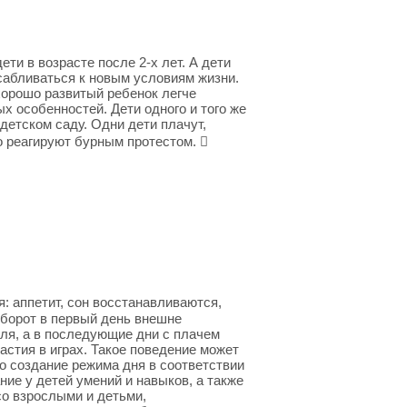
ти в возрасте после 2-х лет. А дети
осабливаться к новым условиям жизни.
хорошо развитый ребенок легче
 особенностей. Дети одного и того же
детском саду. Одни дети плачут,
о реагируют бурным протестом. 
: аппетит, сон восстанавливаются,
оборот в первый день внешне
ля, а в последующие дни с плачем
астия в играх. Такое поведение может
о создание режима дня в соответствии
ие у детей умений и навыков, а также
со взрослыми и детьми,