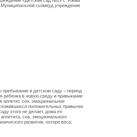
реждение «Детский сад №2» с. Ижма
а Муниципальнöй сьöмкуд учреждение
о пребывание в детском саду – период
я ребенка в новую среду и привыкание
я аппетит, сон, эмоциональное
 сложившихся положительных привычек
аду этого не делает, дома ел
 аппетита, сна, эмоционального
зического развития, потере веса,