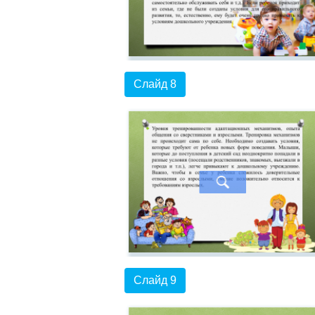
Слайд 8
Слайд 9