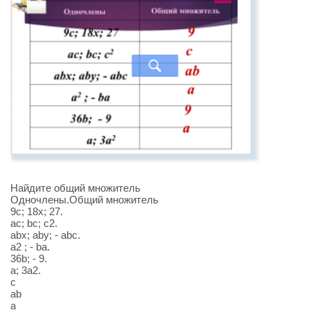
Найдите общий множитель
Одночлены.Общий множитель
9c; 18x; 27.
ac; bc; c2.
abx; aby; - abc.
а2 ; - ba.
36b; - 9.
a; 3a2.
с
ab
a