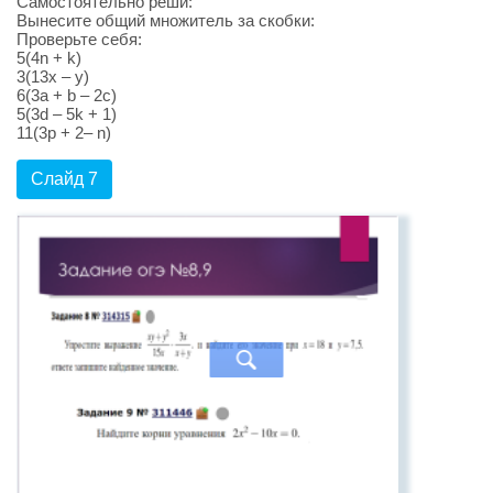
Самостоятельно реши:
Вынесите общий множитель за скобки:
Проверьте себя:
5(4n + k)
3(13x – y)
6(3a + b – 2c)
5(3d – 5k + 1)
11(3p + 2– n)
Слайд 7