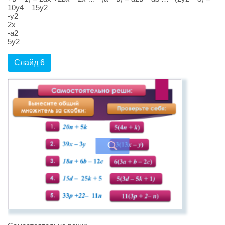
10у4 – 15у2
-у2
2х
-а2
5у2
Слайд 6