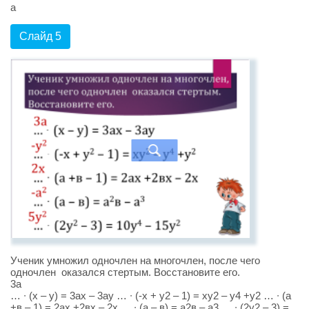
a
Слайд 5
Ученик умножил одночлен на многочлен, после чего
одночлен оказался стертым. Восстановите его.
3а
… ∙ (х – у) = 3ах – 3ау … ∙ (-х + у2 – 1) = ху2 – у4 +у2 … ∙ (а
+в – 1) = 2ах +2вх – 2х … ∙ (а – в) = а2в – а3 … ∙ (2у2 – 3) =