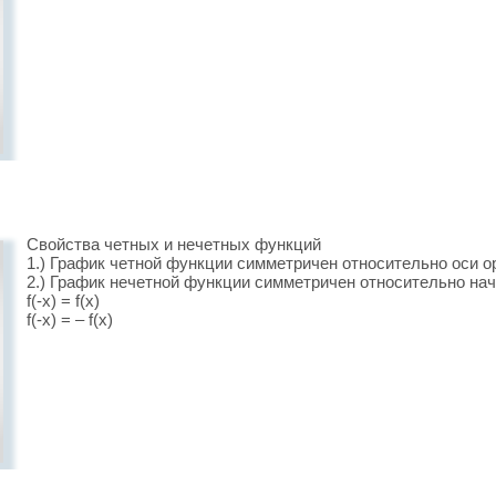
Свойства четных и нечетных функций
1.) График четной функции симметричен относительно оси о
2.) График нечетной функции симметричен относительно на
f(-x) = f(x)
f(-x) = – f(x)