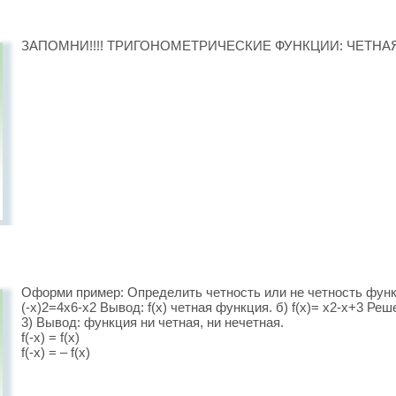
ЗАПОМНИ!!!! ТРИГОНОМЕТРИЧЕСКИЕ ФУНКЦИИ: ЧЕТНА
Оформи пример: Определить четность или не четность функции
(-x)2=4x6-x2 Вывод: f(x) четная функция. б) f(x)= x2-х+3 Реше
3) Вывод: функция ни четная, ни нечетная.
f(-x) = f(x)
f(-x) = – f(x)