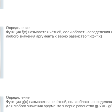
Определение
Функция f(x) называется чётной, если область определения
любого значения аргумента х верно равенство f(-x)=f(x)
Определение
Функция g(x) называется нечётной, если область определен
для любого значения аргумента х верно равенство g(-x)= - g(