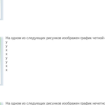
На одном из следующих рисунков изображен график четной 
у
у
х
х
у
у
х
х
На одном из следующих рисунков изображен график нечетно